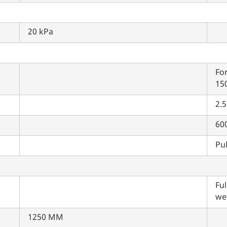
20 kPa
For
150
2.5
60
Pu
Ful
we
1250 MM