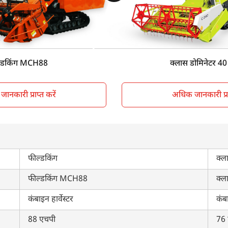
Sunshade
Su
Track type
Tra
3000 KG
50
्डकिंग MCH88
क्लास डोमिनेटर 40 ट
ानकारी प्राप्त करें
अधिक जानकारी प्राप
फील्डकिंग
क्ल
फील्डकिंग MCH88
क्ला
कंबाइन हार्वेस्टर
कंबा
88 एचपी
76 