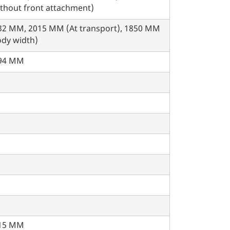
ithout front attachment)
32 MM, 2015 MM (At transport), 1850 MM
ody width)
94 MM
15 MM