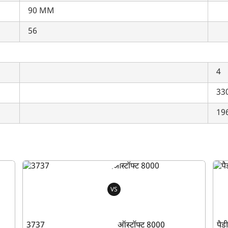
90 MM
56
4
33
19
VS
3737
ऑस्टॉफ्ट 8000
पैड