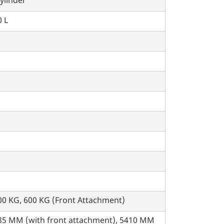
ylinder
 L
00 KG, 600 KG (Front Attachment)
85 MM (with front attachment), 5410 MM