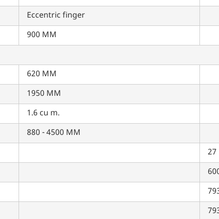
पिन कोड दर्ज करें
*
Eccentric finger
Also interested in other loans
900 MM
By registering here, I agree to TVS Credit Services
Terms & Conditions
and
Privacy Policy.
I authorize TVS Credit Services to share my Personal Data wit
Third Parties for purposes outlined in Privacy Policy.
620 MM
सबमिट
1950 MM
1.6 cu m.
880 - 4500 MM
27 
60
79
79