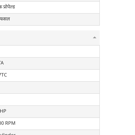
फ प्रोपेल्ड
ु फसल
TA
7TC
 HP
00 RPM