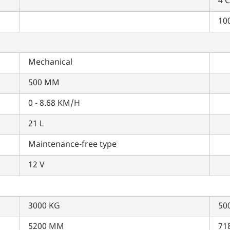
4 C
इसे पूरा करने में 30 सेकंड से भी कम समय लगेगा।
100
नहीं, धन्यवाद
हाँ, पूछताछ जारी रखें
Mechanical
500 MM
आपकी जानकारी हमारे पास सुरक्षित है।
0 - 8.68 KM/H
21 L
Maintenance-free type
12 V
3000 KG
50
5200 MM
71