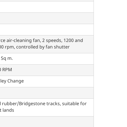
ce air-cleaning fan, 2 speeds, 1200 and
0 rpm, controlled by fan shutter
 Sq m.
0 RPM
lley Change
l rubber/Bridgestone tracks, suitable for
t lands