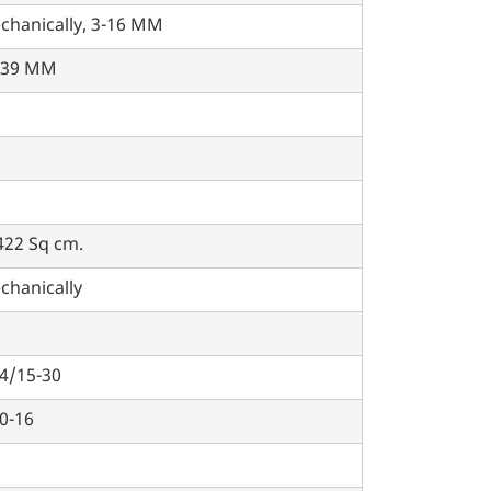
chanically, 3-16 MM
-39 MM
422 Sq cm.
chanically
.4/15-30
0-16