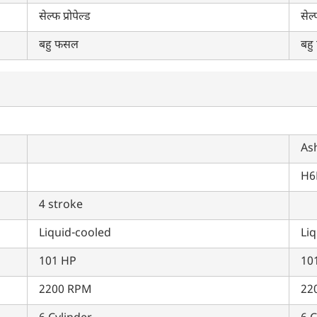
सेल्फ प्रोपेल्ड
सेल्
बहु फसल
बहु
As
H6
4 stroke
Liquid-cooled
Li
101 HP
10
2200 RPM
22
क्या आप बिना फॉर्म भरे जाना चाहते हैं?