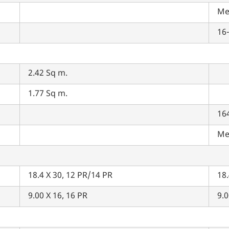
Me
16
2.42 Sq m.
1.77 Sq m.
16
Me
18.4 X 30, 12 PR/14 PR
18
9.00 X 16, 16 PR
9.0