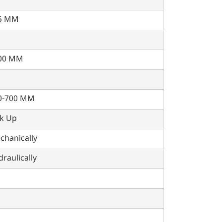
5 MM
00 MM
0-700 MM
ck Up
chanically
raulically