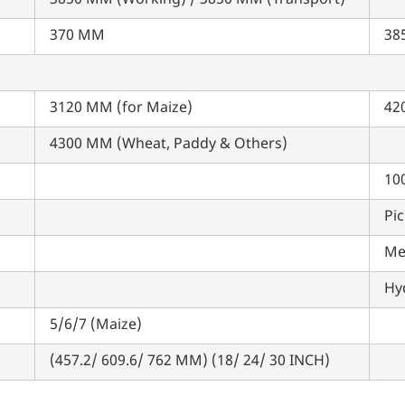
3850 MM (Working) / 3850 MM (Transport)
370 MM
38
3120 MM (for Maize)
42
म आपकी किस प्रकार सहायता कर सकते हैं?
4300 MM (Wheat, Paddy & Others)
10
पूछताछ के लिए
*
Pi
अपना पूरा नाम दर्ज करें
*
Me
Hyd
मोबाइल नंबर दर्ज करें
*
ओटीपी भेजें
5/6/7 (Maize)
ओटीपी दर्ज करें
(457.2/ 609.6/ 762 MM) (18/ 24/ 30 INCH)