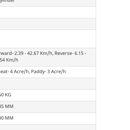
ylinder
ward- 2.39 - 42.67 Km/h, Reverse- 6.15 -
.54 Km/h
at- 4 Acre/h, Paddy- 3 Acre/h
50 KG
35 MM
80 MM