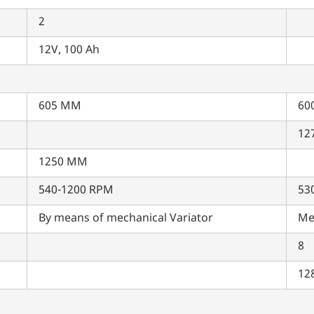
पिन कोड दर्ज करें
*
2
Also interested in other loans
12V, 100 Ah
By registering here, I agree to TVS Credit Services
Terms & Conditions
and
Privacy Policy.
I authorize TVS Credit Services to share my Personal Data wit
Third Parties for purposes outlined in Privacy Policy.
605 MM
60
सबमिट
12
1250 MM
540-1200 RPM
53
By means of mechanical Variator
Me
8
12