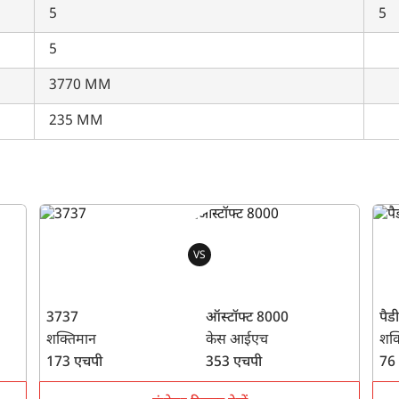
5
5
5
3770 MM
235 MM
VS
3737
ऑस्टॉफ्ट 8000
पैड
शक्तिमान
केस आईएच
शक्
173 एचपी
353 एचपी
76