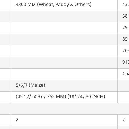
4300 MM (Wheat, Paddy & Others)
43
58
29
85
म आपकी किस प्रकार सहायता कर सकते हैं?
20
पूछताछ के लिए
*
91
Ch
अपना पूरा नाम दर्ज करें
*
5/6/7 (Maize)
मोबाइल नंबर दर्ज करें
*
ओटीपी भेजें
(457.2/ 609.6/ 762 MM) (18/ 24/ 30 INCH)
ओटीपी दर्ज करें
2
2