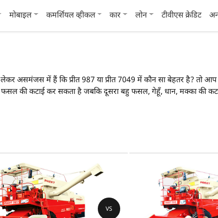
मोबाइल
कमर्शियल व्हीकल
कार
लोन
टीवीएस क्रेडिट
अन
 को लेकर असमंजस में हैं कि प्रीत 987 या प्रीत 7049 में कौन सा बेहतर है? त
हु फसल की कटाई कर सकता है जबकि दूसरा बहु फसल, गेहूँ, धान, मक्का की 
ीं है।
 मुख्य विशेषताओं पर एक नज़र डाल सकते हैं:
प्रीत 987
प्र
बहु फसल
बहु
101 HP
10
VS