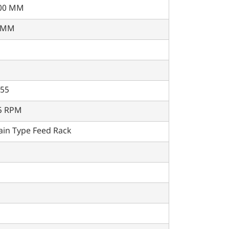
00 MM
 MM
-55
5 RPM
ain Type Feed Rack