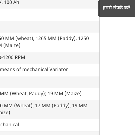
V, 100 Ah
हमसे संपर्क करें
h
50 MM (wheat), 1265 MM (Paddy), 1250
 (Maize)
0-1200 RPM
 means of mechanical Variator
 MM (Wheat, Paddy); 19 MM (Maize)
10 MM (Wheat), 17 MM (Paddy), 19 MM
aize)
chanical