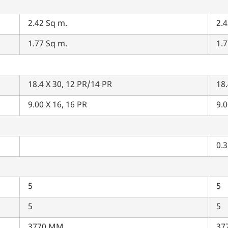
2.42 Sq m.
2.4
1.77 Sq m.
1.7
18.4 X 30, 12 PR/14 PR
18.
9.00 X 16, 16 PR
9.0
0.3
5
5
5
5
3770 MM
37