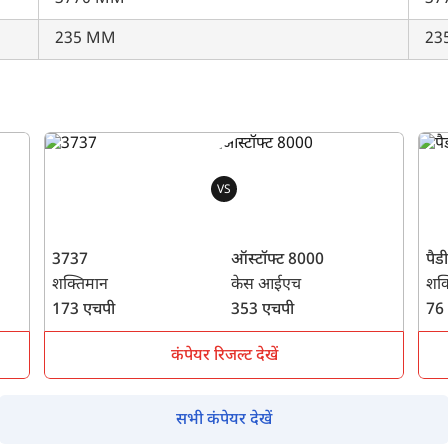
235 MM
23
VS
3737
ऑस्टॉफ्ट 8000
पैड
शक्तिमान
केस आईएच
शक्
173 एचपी
353 एचपी
76
कंपेयर रिजल्ट देखें
सभी कंपेयर देखें