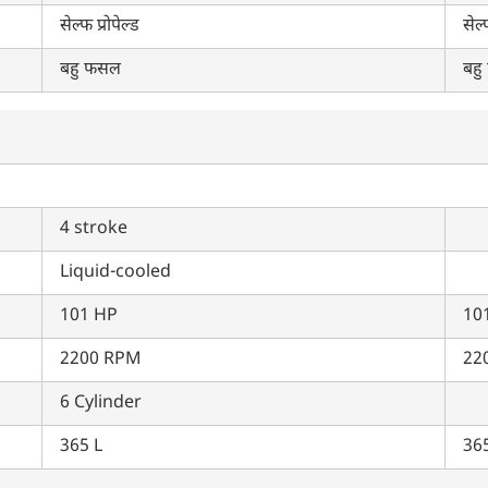
सेल्फ प्रोपेल्ड
सेल्
बहु फसल
बहु
4 stroke
Liquid-cooled
101 HP
10
2200 RPM
22
6 Cylinder
365 L
365
क्या आप बिना फॉर्म भरे जाना चाहते हैं?