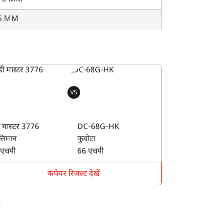
5 MM
VS
ी मास्टर 3776
DC-68G-HK
तिमान
कुबोटा
 एचपी
66 एचपी
कंपेयर रिजल्ट देखें