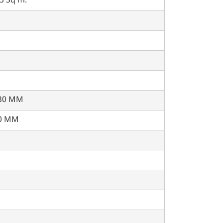
5 Sq m.
30 MM
0 MM