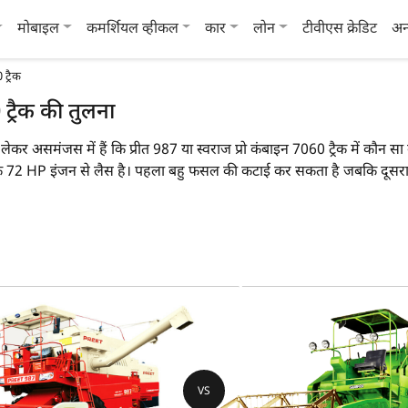
मोबाइल
कमर्शियल व्हीकल
कार
लोन
टीवीएस क्रेडिट
अन
 ट्रैक
 ट्रैक की तुलना
को लेकर असमंजस में हैं कि प्रीत 987 या स्वराज प्रो कंबाइन 7060 ट्रैक में कौ
ट्रैक 72 HP इंजन से लैस है। पहला बहु फसल की कटाई कर सकता है जबकि दू
इन 7060 ट्रैक का वजन 4870 KG है।
 मुख्य विशेषताओं पर एक नज़र डाल सकते हैं:
प्रीत 987
स्वर
बहु फसल
बहु
101 HP
72
VS