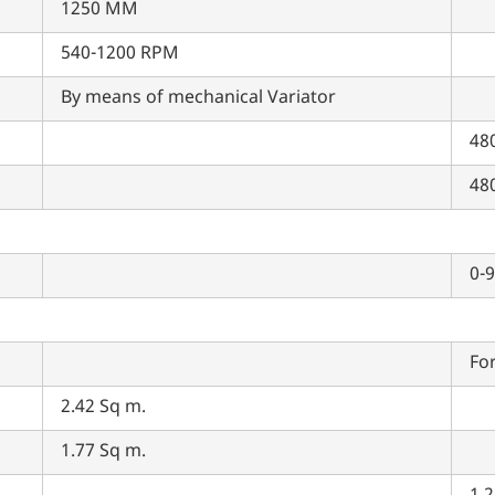
1250 MM
पिन कोड दर्ज करें
*
540-1200 RPM
Also interested in other loans
By means of mechanical Variator
By registering here, I agree to TVS Credit Services
Terms & Conditions
and
Privacy Policy.
I authorize TVS Credit Services to share my Personal Data wit
48
Third Parties for purposes outlined in Privacy Policy.
48
सबमिट
0-
For
2.42 Sq m.
1.77 Sq m.