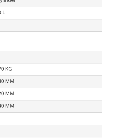
ylinder
 L
70 KG
40 MM
20 MM
40 MM