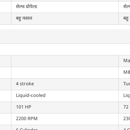
सेल्फ प्रोपेल्ड
सेल्
बहु फसल
बहु
Ma
M&
4 stroke
Tu
Liquid-cooled
Li
101 HP
72
2200 RPM
23
क्या आप बिना फॉर्म भरे जाना चाहते हैं?