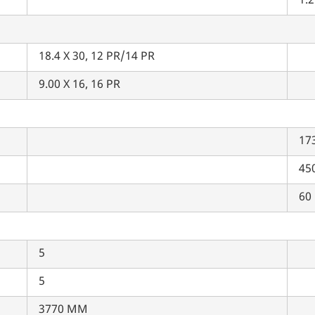
1.2
18.4 X 30, 12 PR/14 PR
9.00 X 16, 16 PR
17
45
60
5
5
3770 MM