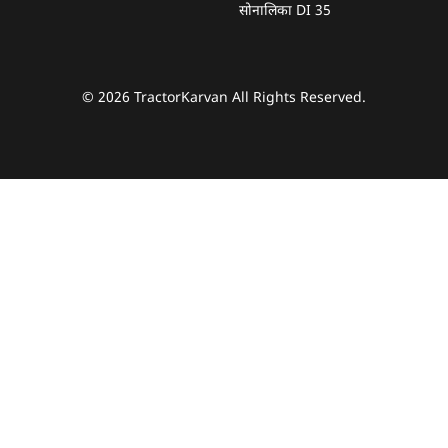
सोनालिका DI 35
© 2026 TractorKarvan All Rights Reserved.
हम आपकी किस प्रकार सहायता कर सकते हैं?
पूछताछ के लिए
*
अपना पूरा नाम दर्ज करें
*
मोबाइल नंबर दर्ज करें
*
ओटीपी भेजें