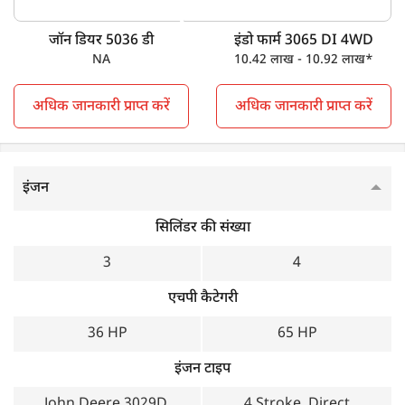
विशेषताओं को देखें।
जॉन डियर 5036 डी
इंडो फार्म 3065 DI 4WD
NA
10.42 लाख - 10.92 लाख*
जॉन डियर 5036 डी vs इंडो फार्म 3065 DI 4WD
मुख्य विशेषताएं
अधिक जानकारी प्राप्त करें
अधिक जानकारी प्राप्त करें
जॉन डियर 5036 डी
इंडो फार्म 3065 DI 4WD
पॉवर आउटपुट
इंजन
36 HP
65 HP
सिलिंडर की संख्या
व्हील ड्राइव
3
4
2WD
4WD
एचपी कैटेगरी
गियर बॉक्स
36 HP
65 HP
Collarshift
Constant Mesh
इंजन टाइप
गियर स्पीड
John Deere 3029D,
4 Stroke, Direct