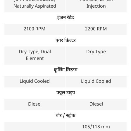
Naturally Aspirated
Injection
8 Forward + 4 Reverse
8 Forward + 2 Reverse
/ 16 Forward + 4
इंजन रेटेड
Reverse
2100 RPM
2200 RPM
लिफ्टिंग कैपेसिटी
एयर फ़िल्टर
1600 kg
1800 kg
Dry Type, Dual
Dry Type
Element
जॉन डियर 5036 डी या इंडो फार्म 3065 DI 4WD क्यों चुनें?
कूलिंग सिस्टम
जॉन डियर 5036 डी के फायदे
Liquid Cooled
Liquid Cooled
शक्तिशाली 3029D इंजन।
फ्यूल टाइप
12-स्पीड कॉलरशिफ्ट गियरबॉक्स।
Diesel
Diesel
हाई लिफ्टिंग कैपेसिटी।
34.18 किमी/घंटा की अधिकतम आगे की गति।
बोर / स्ट्रोक
105/118 mm
इंडो फार्म 3065 DI 4WD के फायदे