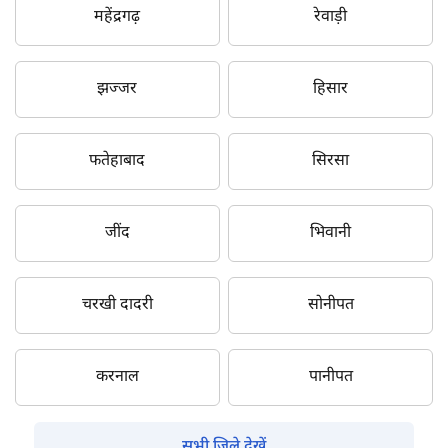
महेंद्रगढ़
रेवाड़ी
झज्जर
हिसार
फतेहाबाद
सिरसा
जींद
भिवानी
चरखी दादरी
सोनीपत
करनाल
पानीपत
सभी जिले देखें