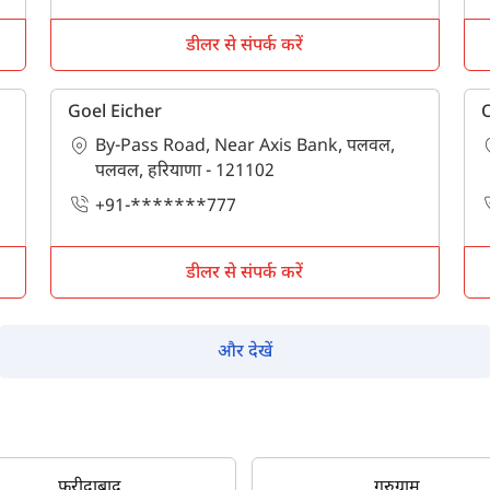
पूछताछ के लिए
*
डीलर से संपर्क करें
अपना पूरा नाम दर्ज करें
*
Goel Eicher
By-Pass Road, Near Axis Bank, पलवल,
मोबाइल नंबर दर्ज करें
*
ओटीपी भेजें
पलवल, हरियाणा - 121102
+91-*******777
ओटीपी दर्ज करें
डीलर से संपर्क करें
पिन कोड दर्ज करें
*
और देखें
Also interested in other loans
By registering here, I agree to TVS Credit Services
Terms & Conditions
and
Privacy Policy.
I authorize TVS Credit Services to share my Personal Data wit
Third Parties for purposes outlined in Privacy Policy.
फरीदाबाद
गुरुग्राम