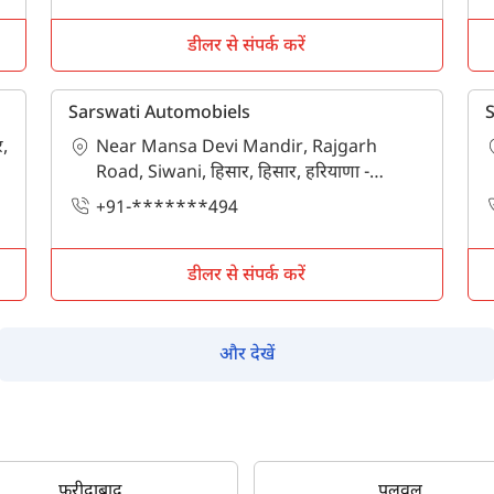
पूछताछ के लिए
*
डीलर से संपर्क करें
अपना पूरा नाम दर्ज करें
*
Sarswati Automobiels
S
र,
Near Mansa Devi Mandir, Rajgarh
मोबाइल नंबर दर्ज करें
*
ओटीपी भेजें
Road, Siwani, हिसार, हिसार, हरियाणा -
125001
+91-*******494
ओटीपी दर्ज करें
डीलर से संपर्क करें
पिन कोड दर्ज करें
*
और देखें
Also interested in other loans
By registering here, I agree to TVS Credit Services
Terms & Conditions
and
Privacy Policy.
I authorize TVS Credit Services to share my Personal Data wit
Third Parties for purposes outlined in Privacy Policy.
फरीदाबाद
पलवल