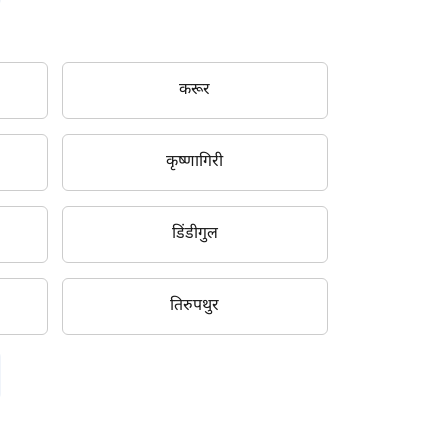
करूर
कृष्णागिरी
डिंडीगुल
तिरुपथुर