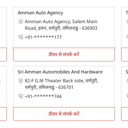
पूछताछ के लिए
*
Amman Auto Agency
Amman Auto Agency, Salem Main
अपना पूरा नाम दर्ज करें
*
Road, हरूर, धर्मपुरी, तमिलनाडु - 636903
+91-*******177
मोबाइल नंबर दर्ज करें
*
ओटीपी भेजें
डीलर से संपर्क करें
ओटीपी दर्ज करें
Sri Amman Automobiles And Hardware
S
,
82-F G.M Theater Back side, धर्मपुरी,
पिन कोड दर्ज करें
*
धर्मपुरी, तमिलनाडु - 636701
+91-*******744
Also interested in other loans
By registering here, I agree to TVS Credit Services
Terms & Conditions
and
Privacy Policy.
I authorize TVS Credit Services to share my Personal Data wit
डीलर से संपर्क करें
Third Parties for purposes outlined in Privacy Policy.