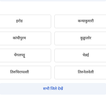
इरोड
कन्याकुमारी
क्या आप बिना फॉर्म भरे जाना चाहते हैं?
कांचीपुरम
कुड्डालोर
इसे पूरा करने में 30 सेकंड से भी कम समय लगेगा।
चेंगलपट्टू
चेन्नई
नहीं, धन्यवाद
हाँ, पूछताछ जारी रखें
तिरुचिरापल्ली
तिरुनेलवेली
आपकी जानकारी हमारे पास सुरक्षित है।
सभी जिले देखें
म आपकी किस प्रकार सहायता कर सकते हैं?