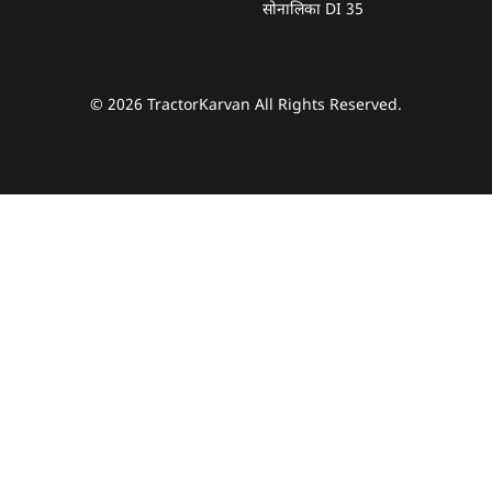
सोनालिका DI 35
© 2026 TractorKarvan All Rights Reserved.
हम आपकी किस प्रकार सहायता कर सकते हैं?
पूछताछ के लिए
*
अपना पूरा नाम दर्ज करें
*
मोबाइल नंबर दर्ज करें
*
ओटीपी भेजें