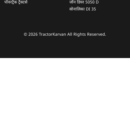
पॉवरट्रैक ट्रैक्टर्स
जॉन डियर 5050 D
सोनालिका DI 35
© 2026 TractorKarvan All Rights Reserved.
हम आपकी किस प्रकार सहायता कर सकते हैं?
पूछताछ के लिए
*
अपना पूरा नाम दर्ज करें
*
मोबाइल नंबर दर्ज करें
*
ओटीपी भेजें