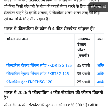
फील्डकिंग 4 फीट रोटावेटर उन किसानों के लिए एक बेहतरीन विकल्प हैं,
जो बिना किसी परेशानी के बीज की क्यारी तैयार करने के लिए एक टिकाऊ
हमसे संपर्क करें
रोटावेटर चाहते हैं। इसके अलावा, ये रोटावेटर अलग-अलग तरह की मिट्टी
एवं फसलों के लिए भी उपयुक्त हैं।
भारत में फील्डकिंग के कौन-से 4 फीट रोटावेटर पॉपुलर हैं?
मॉडल का नाम
आवश्यक
बेस प्
ट्रैक्टर
पॉवर
(एचपी)
फील्डकिंग रोबस्ट सिंगल स्पीड FKDRTSG 125
35 एचपी
अधिक जा
फील्डकिंग रेगुलर सिंगल स्पीड FKRTSG 125
35 एचपी
अधिक जा
फील्डकिंग हंटर FKRTHSG 120
25 एचपी
अधिक जा
भारत में 2026 में फील्डकिंग 4 फीट रोटावेटर की कीमत कितनी
है?
फील्डकिंग 4 फीट रोटावेटर की शुरुआती कीमत ₹36,000* है। अंतिम