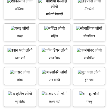
शक्तिमान
लैंडफ़ोर्स
माशियो गैस्पार्दो
गरुड़
महिंद्रा
सोनालिका
स्वान एग्रो
जॉन डियर
फार्मपॉवर
लांसर
अश्वशक्ति
बुल एग्रो
न्यू हॉलैंड
अक्षय एग्री
मानकु