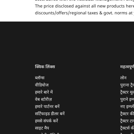
The price disclosed against all new products here
discounts/offers/regional taxes & govt. norms at 
क्विक लिंक्स
महत्वपूर्
ब्लॉग्स
लोन
वीडियोज
पुराना ट्रै
हमारे बारे में
ट्रैक्टर म
वेब स्टोरीज़
पुराने इम्प
हमारे पार्टनर बनें
नए इम्प्ली
सर्टिफाइड डीलर बनें
ट्रैक्टर क
हमसे संपर्क करें
ट्रैक्टर टा
साइट मैप
ट्रैक्टर्स