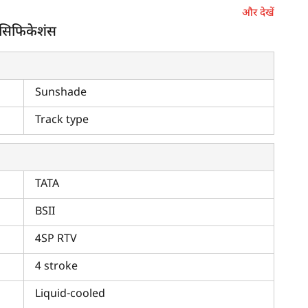
और देखें
ांग वाली
कंबाइन हार्वेस्टर
में से एक है। इसे हार्वेस्टर का असली राजा
पेसिफिकेशंस
ा और सबसे अच्छा प्रदर्शन सुनिश्चित करता है। यह नए फीचर्स और नए
सोयाबीन, सूरजमुखी, गेहूं आदि जैसी कई फसलों की कटाई के लिए डिज़ाइन
Sunshade
 की मुख्य विशेषताएँ
Track type
 की है। क्लास क्रॉप टाइगर 30 टेरा TRAC धान और गेहूं जैसी कई
 इंजन-रेटेड RPM 2800 है। इंजन में 4 सिलेंडर हैं।
TATA
ड़ा ईंधन टैंक है।
BSII
4SP RTV
4 stroke
Liquid-cooled