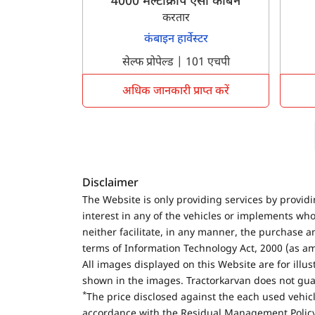
4000 मल्टीक्रॉप एसी केबिन
करतार
कंबाइन हार्वेस्टर
सेल्फ प्रोपेल्ड | 101 एचपी
अधिक जानकारी प्राप्त करें
Disclaimer
The Website is only providing services by provid
interest in any of the vehicles or implements who
neither facilitate, in any manner, the purchase a
terms of Information Technology Act, 2000 (as a
All images displayed on this Website are for illu
shown in the images. Tractorkarvan does not guar
*
The price disclosed against the each used vehicl
accordance with the Residual Management Policy 