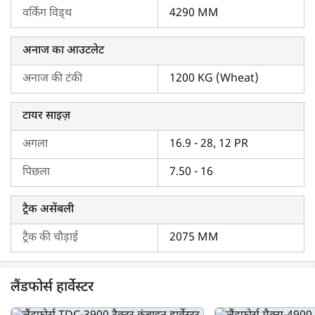
लैंडफोर्स मैक्स-4900S हार्वेस्टर की कीमत 2025
वर्किंग विड्थ
4290 MM
लैंडफोर्स मैक्स-4900S की कीमत उचित है, जिससे यह आसानी से औसत
अनाज का आउटलेट
भारतीय किसानों के बजट में आ जाती है। आपको ट्रैक्टरकारवां पर सबसे
अच्छी कीमत मिलेगी। लैंडफोर्स मैक्स-4900S की कीमत और विशेषताओं
अनाज की टंकी
1200 KG (Wheat)
की तुलना अन्य हार्वेस्टर मॉडल्स से करने के लिए ट्रैक्टरकारवां पर उपलब्ध
हार्वेस्टर तुलना टूल
का उपयोग करें।
टायर साइज़
लैंडफोर्स मैक्स-4900S हार्वेस्टर के लिए ट्रैक्टरकारवां क्यों चुनें?
अगला
16.9 - 28, 12 PR
इस डिजिटल युग में, किसान भी एक ऐसे प्लेटफ़ॉर्म की तलाश करते हैं जो
पिछला
7.50 - 16
एक ही स्थान पर सब कुछ प्रदान करता हो। चाहे लैंडफोर्स मैक्स-4900S हों
या अन्य हार्वेस्टर, आपको ट्रैक्टरकारवां पर सभी कंबाइन हार्वेस्टर के बारे में
ट्रैक असेंबली
जानकारी मिलेंगी। इतना ही नहीं, आप आसान EMI पर लैंडफोर्स
मैक्स-4900S कंबाइन हार्वेस्टर को फाइनेंस भी करवा सकते हैं। यानमार,
ट्रैक की चौड़ाई
2075 MM
कुबोटा, स्वराज और क्लास जैसे टॉप ब्रांडों के लोकप्रिय हार्वेस्टर पर सबसे
अच्छा सौदा पाने के लिए ट्रैक्टरकारवां को एक्सप्लोर करें।
लैंडफोर्स हार्वेस्टर