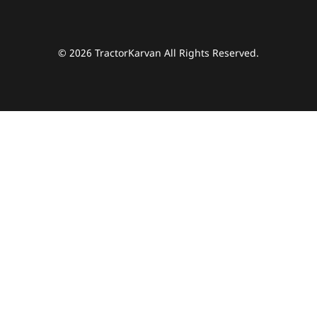
© 2026 TractorKarvan All Rights Reserved.
हम आपकी किस प्रकार सहायता कर सकते हैं?
पूछताछ के लिए
*
अपना पूरा नाम दर्ज करें
*
मोबाइल नंबर दर्ज करें
*
ओटीपी भेजें
ओटीपी दर्ज करें