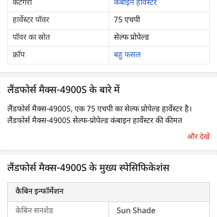
कैटेगरी
कंबाइन हार्वेस्टर
हार्वेस्टर पॉवर
75 एचपी
पॉवर का स्रोत
सेल्फ प्रोपेल्ड
क्रॉप
बहु फसल
लैंडफोर्स मैक्स-4900S के बारे में
लैंडफोर्स मैक्स-4900S, एक 75 एचपी का सेल्फ प्रोपेल्ड हार्वेस्टर है।
लैंडफोर्स मैक्स-4900S सेल्फ-प्रोपेल्ड कंबाइन हार्वेस्टर की कीमत
किफ़ायती है।
और देखें
लैंडफोर्स मैक्स-4900S भारत में सबसे ज़्यादा मांग वाले
कंबाइन हार्वेस्टर
में
लैंडफोर्स मैक्स-4900S के मुख्य स्पेसिफिकेशंस
से एक है। इसे सेल्फ प्रोपेल्ड कंबाइन हार्वेस्टर का असली राजा माना जाता है
क्योंकि यह अधिकतम उत्पादकता, बेहतर सेवा और बेहतरीन प्रदर्शन प्रदान
करता है। यह अनूठी विशेषताओं और उच्च दक्षता के साथ आता है। यह एक
कैबिन इन्फॉर्मेशन
मल्टी-क्रॉप हार्वेस्टर है, जो धान और गेहूँ जैसी कई फ़सलों की कटाई के लिए
केबिन सनशेड
Sun Shade
डिज़ाइन किया गया है।