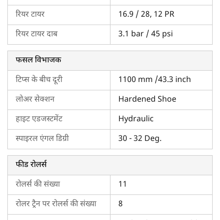
फाइनेंस भी करवा सकते हैं। सबसे बढ़िया डील पाने के लिए ट्रैक्टरकारवां को
रियर टायर
16.9 / 28, 12 PR
आज ही एक्सप्लोर करें।
रियर टायर दाब
3.1 bar / 45 psi
आप हमारे वेबसाइट पर
करतार
,
प्रीत
,
जॉन डियर
और
मलकित
जैसे टॉप
ब्रैंड के
लोकप्रिय हार्वेस्टर
भी देख सकते हैं।
फसल विभाजक
टिप्स के बीच दूरी
1100 mm /43.3 inch
लोअर सेक्शन
Hardened Shoe
हाइट एडजस्टमेंट
Hydraulic
स्पाइरल एंगल डिग्री
30 - 32 Deg.
फीड रोलर्स
रोलर्स की संख्या
11
रोलर ट्रैन पर रोलर्स की संख्या
8