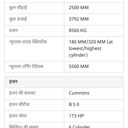
कुल चौड़ाई
2500 MM
शक्तिमान 3737 तेजस सुगरकेन हार्वेस्टर की मुख्य विशिष्टताएँ
कुल ऊंचाई
3792 MM
इंजन:
यह 173 एचपी का
सेल्फ-प्रोपेल्ड हार्वेस्टर
है जिसमें 6 सिलेंडर हैं।
वजन
8560 KG
ईंधन टैंक क्षमता:
इसमें 208 लीटर ईंधन रखने के लिए एक बड़ा ईंधन टैंक
न्यूनतम ग्राउंड क्लियरेंस
180 MM/320 MM (at
है।
lowest/highest
ट्रांसमिशन:
इसमें हाइड्रोस्टेटिक ट्रांसमिशन के साथ 15 किमी/घंटा तक की
cylinder)
वेरिएबल स्पीड होती है।
न्यूनतम टर्निंग रेडियस
5500 MM
वजन:
कुल वजन 8560 किलोग्राम है।
इंजन
चौड़ाई:
कुल चौड़ाई 2500 मिमी है।
इंजन की बनावट
Cummins
लंबाई:
कुल लंबाई 11464 मिमी है।
इंजन सीरीज
B 5.9
ऊँचाई:
कुल ऊँचाई 3792 मिमी है।
इंजन पॉवर
173 HP
न्यूनतम ग्राउंड क्लीयरेंस:
ग्राउंड क्लीयरेंस 180 मिमी/320 मिमी (सबसे
सिलिंडर की संख्या
6 Cylinder