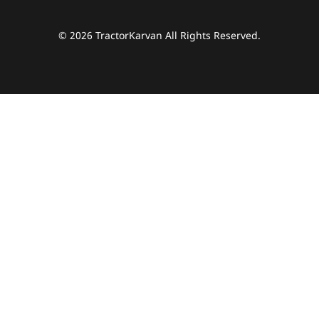
© 2026 TractorKarvan All Rights Reserved.
हम आपकी किस प्रकार सहायता कर सकते हैं?
पूछताछ के लिए
*
अपना पूरा नाम दर्ज करें
*
मोबाइल नंबर दर्ज करें
*
ओटीपी भेजें
ओटीपी दर्ज करें