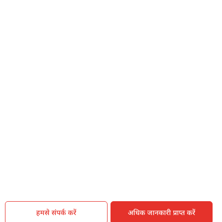
क्या आप बिना फॉर्म भरे जाना चाहते हैं?
इसे पूरा करने में 30 सेकंड से भी कम समय लगेगा।
नहीं, धन्यवाद
हाँ, पूछताछ जारी रखें
आपकी जानकारी हमारे पास सुरक्षित है।
हमसे संपर्क करें
अधिक जानकारी प्राप्त करें