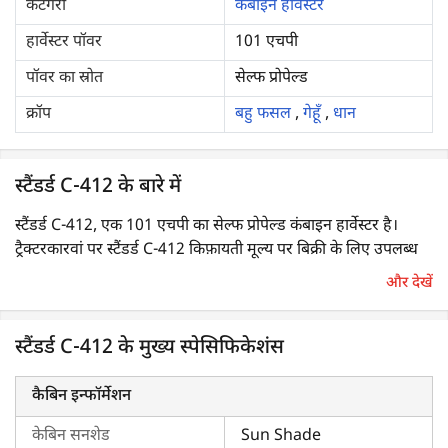
कैटेगरी
कंबाइन हार्वेस्टर
हार्वेस्टर पॉवर
101 एचपी
पॉवर का स्रोत
सेल्फ प्रोपेल्ड
क्रॉप
बहु फसल
,
गेहूँ
,
धान
स्टैंडर्ड C-412 के बारे में
स्टैंडर्ड C-412, एक 101 एचपी का सेल्फ प्रोपेल्ड कंबाइन हार्वेस्टर है।
ट्रैक्टरकारवां पर स्टैंडर्ड C-412 किफ़ायती मूल्य पर बिक्री के लिए उपलब्ध
है।
और देखें
स्टैंडर्ड C-412 कंबाइन हार्वेस्टर भारत में सबसे लोकप्रिय
कंबाइन हार्वेस्टर
में
स्टैंडर्ड C-412 के मुख्य स्पेसिफिकेशंस
से एक है। स्टैंडर्ड C-412 सेल्फ-प्रोपेल्ड हार्वेस्टर मिट्टी की स्थितियों जैसे कि
अर्ध-गीली और शुष्क स्थितियों में उच्च प्रदर्शन प्रदान करता है। यह एक
मल्टी-क्रॉप हार्वेस्टर है जिसका उपयोग धान, सोयाबीन, दाल और गेहूं जैसी
कैबिन इन्फॉर्मेशन
फसलों की कटाई के लिए किया जा सकता है।
केबिन सनशेड
Sun Shade