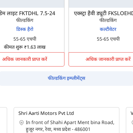
न्डेम लाइट FKTDHL 7.5-24
एक्स्ट्रा हैवी ड्यूटी FKSLOE
फील्डकिंग
फील्डकिंग
डिस्क हैरो
कल्टीवेटर
55-65 एचपी
55-65 एचपी
म आपकी किस प्रकार सहायता कर सकते हैं?
कीमत शुरू ₹1.63 लाख
अधिक जानकारी प्राप्त करें
अधिक जानकारी प्राप्त करें
पूछताछ के लिए
*
फील्डकिंग इम्प्लीमेंट्स
अपना पूरा नाम दर्ज करें
*
मोबाइल नंबर दर्ज करें
*
ओटीपी भेजें
Shri Aarti Motors Pvt Ltd
ओटीपी दर्ज करें
In front of Shahi Apart Ment bina Road,
हुजूर नगर, रेवा, मध्य प्रदेश - 486001