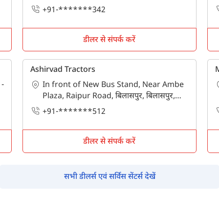
पिन कोड दर्ज करें
*
+91-*******342
Also interested in Implement loans
डीलर से संपर्क करें
By registering here, I agree to TVS Credit Services
Terms & Conditions
and
Privacy Policy.
I authorize TVS Credit Services to share my Personal Data wit
Third Parties for purposes outlined in Privacy Policy.
Ashirvad Tractors
M
 -
In front of New Bus Stand, Near Ambe
सबमिट
Plaza, Raipur Road, बिलासपुर, बिलासपुर,
छत्तीसगढ - 495001
+91-*******512
डीलर से संपर्क करें
सभी डीलर्स एवं सर्विस सेंटर्स देखें