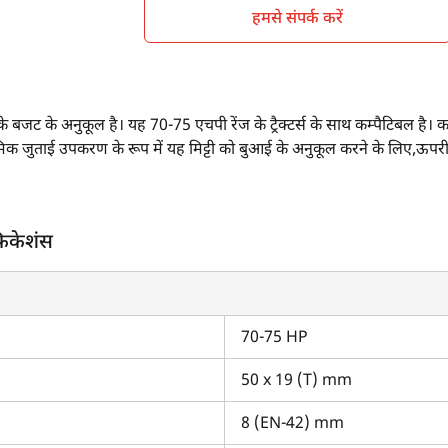
हमसे संपर्क करें
 बजट के अनुकूल है। यह 70-75 एचपी रेंज के ट्रैक्टर्स के साथ कम्पैटिबल है
थमिक जुताई उपकरण के रूप में यह मिट्टी को बुआई के अनुकूल करने के लिए,ऊपरी मि
ी को सपाट करने में मदद करता है। कल्टीवेटर एडजस्टेबल टाइन से लैस होता हैं,
फिकेशंस
स एवं फीचर्स क्या हैं?
ध नहीं टाइन की मोटाई 50 x 19 (T) मिमी है।
ोग्राम है।
5630 TX प्लस
जैसे 70-75 एचपी रेंज के ट्रैक्टरों के साथ कम्पैटिबल है।
70-75 HP
कितनी है?
50 x 19 (T) mm
ानों के बजट के अनुकूल है।
8 (EN-42) mm