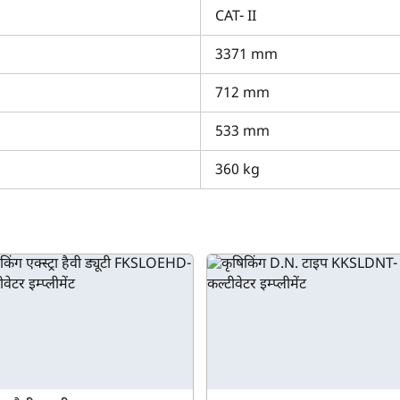
ो क्यों चुनें?
CAT- II
सभी महत्वपूर्ण विवरणों तक आपकी आसान पहुँच सुनिश्चित करता है। यह कल्टीवेट
3371 mm
ुख्य विशिष्टताओं की जाँच कर सकते हैं। आप फील्डकिंग बेरी FKSLOB-15 की तुल
मेंट्स टूल का उपयोग कर सकते हैं। अतिरिक्त जानकारी के लिए आप हमारे प्लेटफ़ॉर
712 mm
जानकारी चाहिए, तो हमसे संपर्क करें।
533 mm
360 kg
क्या आप बिना फॉर्म भरे जाना चाहते हैं?