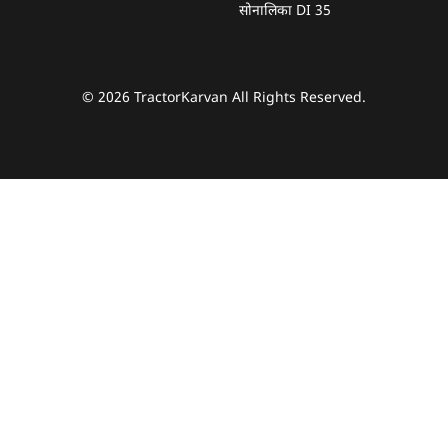
सोनालिका DI 35
© 2026 TractorKarvan All Rights Reserved.
हम आपकी किस प्रकार सहायता कर सकते हैं?
पूछताछ के लिए
*
अपना पूरा नाम दर्ज करें
*
मोबाइल नंबर दर्ज करें
*
ओटीपी भेजें