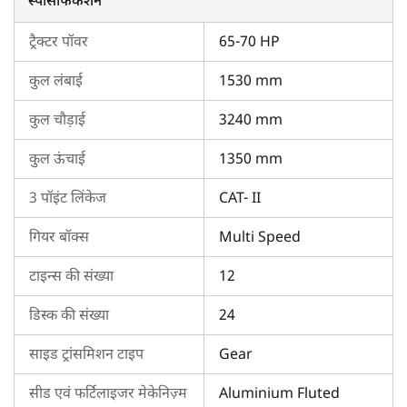
स्पेसिफिकेशन
फील्डकिंग FKSS12-225 के मुख्य स्पेसिफिकेशन एवं फीचर्स
ट्रैक्टर पॉवर
65-70 HP
क्या हैं?
फील्डकिंग FKSS12-225 में 12 टाइन शामिल हैं।
कुल लंबाई
1530 mm
यह
महिंद्रा नोवो 655 DI PP V1
,
न्यू हॉलैंड 5620 TX प्लस
4WD
जैसे ट्रैक्टरों के साथ कम्पैटिबल है।
कुल चौड़ाई
3240 mm
भारत में 2026 में फील्डकिंग FKSS12-225 की कीमत कितनी
कुल ऊंचाई
1350 mm
है?
3 पॉइंट लिंकेज
CAT- II
भारत में फील्डकिंग FKSS12-225 की कीमत किसानों के बजट के अनुकूल
है।
गियर बॉक्स
Multi Speed
टाइन्स की संख्या
12
फील्डकिंग FKSS12-225 खरीदने के लिए ट्रैक्टरकारवां को क्यों
चुनें?
डिस्क की संख्या
24
ट्रैक्टरकारवां चुनना आपके लिए सही विकल्प होगा, क्योंकि हम फील्डकिंग
FKSS12-225 के बारे में सभी विवरण प्रदान करते हैं। हमारे प्लेटफ़ॉर्म पर,
साइड ट्रांसमिशन टाइप
Gear
आप विभिन्न ब्रांडों के विभिन्न सुपर सीडर मॉडल के विवरण प्राप्त कर सकते
हैं, जिसमें अपडेट की गई कीमतें, आवश्यक ट्रैक्टर एचपी एवं अन्य शामिल
सीड एवं फर्टिलाइजर मेकेनिज़्म
Aluminium Fluted