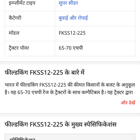
इम्प्लीमेंट टाइप
सुपर सीडर
कैटेगरी
बुवाई और रोपाई
मॉडल
FKSS12-225
ट्रैक्टर पॉवर
65-70 एचपी
फील्डकिंग FKSS12-225 के बारे में
भारत में फील्डकिंग FKSS12-225 की कीमत किसानों के बजट के अनुकूल
है। यह 65-70 एचपी रेंज के ट्रैक्टरों के साथ कम्पैटिबल है। यह ट्रैक्टर द्वारा
खींचा जाने वाला PTO-संचालित इम्प्लीमेंट है, जो एक बार में तीन कार्य
और देखें
करता है: जुताई, उर्वरक के साथ बीज बोना, एवं बीज को मिट्टी से ढंकना।
इसका व्यापक रूप से घास, गेहूं एवं सोयाबीन बोने के लिए उपयोग किया
जाता है। यह मक्का, धान आदि की पराली एवं जड़ों को हटाने में भी मदद
फील्डकिंग FKSS12-225 के मुख्य स्पेसिफिकेशंस
करता है।