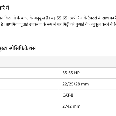
े में
त किसानों के बजट के अनुकूल है। यह 55-65 एचपी रेंज के ट्रैक्टर्स के साथ 
 है। प्राथमिक जुताई उपकरण के रूप में यह मिट्टी को बुआई के अनुकूल करने के लि
मिट्टी को सपाट करने में मदद करता है। कल्टीवेटर एडजस्टेबल टाइन से लैस होता
ुख्य स्पेसिफिकेशंस
्पेसिफिकेशंस एवं फीचर्स क्या हैं?
ानकारी उपलब्ध नहीं टाइन की मोटाई 22/25/28 मिमी है।
वजन 290 किलोग्राम है।
0 ई गियर प्रो ट्रेम IV 4WD
जैसे 55-65 एचपी रेंज के ट्रैक्टरों के साथ कम्पैटिब
55-65 HP
3 की कीमत कितनी है?
22/25/28 mm
त रूपये किसानों के बजट के अनुकूल है।
CAT-II
्टरकारवां को क्यों चुनें?
2742 mm
के बारे में सभी महत्वपूर्ण विवरणों तक आपकी आसान पहुँच सुनिश्चित करता है।