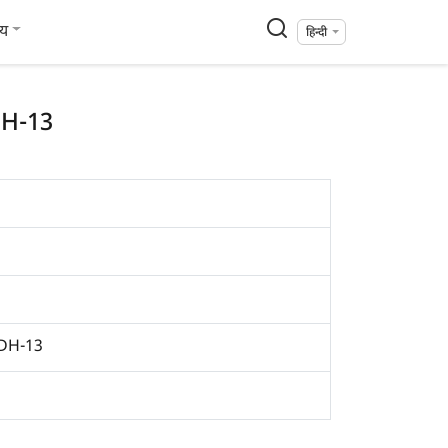
्य
हिन्दी
RDH-13
KRDH-13