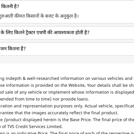
 कितनी है?
शुरुआती कीमत किसानों के बजट के अनुकूल है।
के लिए कितने ट्रैक्टर एचपी की आवश्यकता होती है?
वजन कितना है?
ing indepth & well-researched information on various vehicles and 
se information is provided on the Website, Your details shall be sh
nd sale of any vehicle or implement whose information is displayed
mended from time to time) nor provide loans.
stration and representation purposes only. Actual vehicle, specifica
antee that the images accurately reflect the final product.
e /product displayed herein is the Base Price. The final price of t
of TVS Credit Services Limited.
in is an indicative Price. The final price of each of the respective