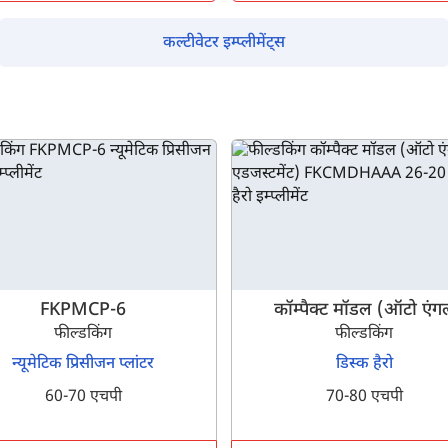
नहीं, धन्यवाद
हाँ, पूछताछ जारी रखें
कल्टीवेटर इम्प्लीमेंट्स
आपकी जानकारी हमारे पास सुरक्षित है।
FKPMCP-6
कॉम्पैक्ट मॉडल (ऑटो एंग
फील्डकिंग
एडजस्टमेंट) FKCMDHAAA 
फील्डकिंग
न्यूमेटिक प्रिसीजन प्लांटर
डिस्क हैरो
60-70 एचपी
70-80 एचपी
म आपकी किस प्रकार सहायता कर सकते हैं?