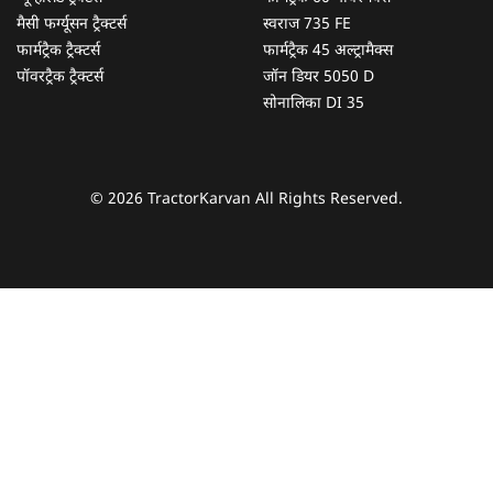
मैसी फर्ग्यूसन ट्रैक्टर्स
स्वराज 735 FE
फार्मट्रैक ट्रैक्टर्स
फार्मट्रैक 45 अल्ट्रामैक्स
पॉवरट्रैक ट्रैक्टर्स
जॉन डियर 5050 D
सोनालिका DI 35
© 2026 TractorKarvan All Rights Reserved.
हम आपकी किस प्रकार सहायता कर सकते हैं?
पूछताछ के लिए
*
अपना पूरा नाम दर्ज करें
*