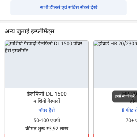
सभी डीलर्स एवं सर्विस सेंटर्स देखें
अन्य जुताई इम्प्लीमेंट्स
डेलफिनो DL 1500
HR 20
हमसे संपर्क करें
माशियो गैस्पार्दो
होवा
पॉवर हैरो
8 फीट र
50-100 एचपी
70+ 
कीमत शुरू ₹3.92 लाख