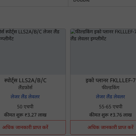
Double
इसे पूरा करने में 30 सेकंड से भी कम समय लगेगा।
नहीं, धन्यवाद
हाँ, पूछताछ जारी रखें
आपकी जानकारी हमारे पास सुरक्षित है।
स्पोर्ट्स LLS2A/B/C
इको प्लानर FKLLLEF-7
लैंडफ़ोर्स
फील्डकिंग
लेजर लैंड लेवलर
लेजर लैंड लेवलर
50 एचपी
55-65 एचपी
कीमत शुरू ₹3.27 लाख
कीमत शुरू ₹3.76 लाख
अधिक जानकारी प्राप्त करें
अधिक जानकारी प्राप्त करें