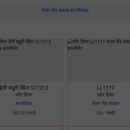
लेजर लैंड लेवलर इम्प्लीमेंट्स
म आपकी किस प्रकार सहायता कर सकते हैं?
पूछताछ के लिए
*
अपना पूरा नाम दर्ज करें
*
हैवी ड्यूटी स्प्रिंग SC1213
LL1117
जॉन डियर
जॉन डियर
मोबाइल नंबर दर्ज करें
*
ओटीपी भेजें
कल्टीवेटर
लेजर लैंड लेवलर
50-55 एचपी
50+ एचपी
ओटीपी दर्ज करें