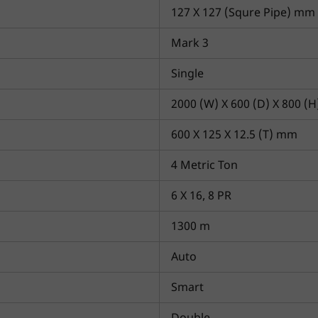
127 X 127 (Squre Pipe) mm
क्यों चुनें?
Mark 3
रीदने में मदद करने के लिए यहाँ है। यहाँ, आप विभिन्न ब्रांडों के विभिन्न लेजर 
ैटिबिलिटी एवं अन्य विशेषताएँ शामिल हैं। आप अपनी कृषि आवश्यकताओं के लिए स
Single
वा, आप सूचित निर्णय लेने के लिए प्लेटफ़ॉर्म पर इम्प्लीमेंट वीडियो भी देख सकत
2000 (W) X 600 (D) X 800 (
600 X 125 X 12.5 (T) mm
4 Metric Ton
6 X 16, 8 PR
1300 m
Auto
Smart
क्या आप बिना फॉर्म भरे जाना चाहते हैं?