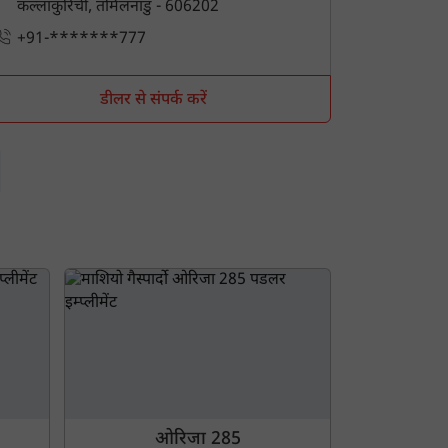
कल्लाकुरिची, तमिलनाडु - 606202
+91-*******777
डीलर से संपर्क करें
ओरिजा 285