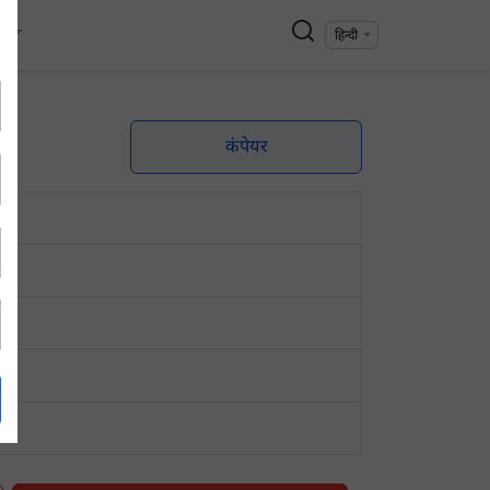
्य
हिन्दी
कंपेयर