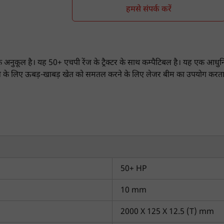
हमसे संपर्क करें
 अनुकूल है। यह 50+ एचपी रेंज के ट्रैक्टर के साथ कम्पैटिबल है। यह एक
े के लिए ऊबड़-खाबड़ खेत को समतल करने के लिए लेजर बीम का उपयोग करता ह
्स क्या हैं?
का स्क्रैपिंग ब्लेड है।
सिलेंडर है।
2000 (W) X 600 (D) X 800 (H) मिमी है।
50+ HP
ज 963 FE 4WD
के साथ कम्पैटिबल है।
10 mm
कितनी है?
2000 X 125 X 12.5 (T) mm
ुकूल है। इस कीमत को ध्यान में रखते हुए, यह निर्माण गुणवत्ता एवं प्रदर्शन 