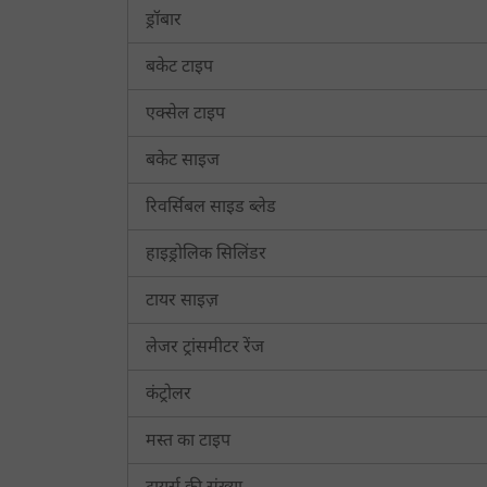
ड्रॉबार
जॉन डियर LL9247 खरीदने के लिए ट्रैक्टरकारवां को 
बकेट टाइप
ट्रैक्टरकारवां आपको जॉन डियर LL9247 पर सबसे अच्छे सौदे ख
जिसमें अपडेट की गई कीमतें, ट्रैक्टर के साथ एचपी कम्प
एक्सेल टाइप
पोर्टल पर तुलना उपकरण पृष्ठ पर भी देख सकते हैं। इसके अला
बकेट साइज
रिवर्सिबल साइड ब्लेड
हाइड्रोलिक सिलिंडर
टायर साइज़
लेजर ट्रांसमीटर रेंज
कंट्रोलर
मस्त का टाइप