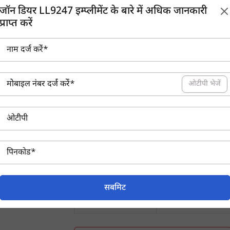
जॉन डियर LL9247 इम्प्लीमेंट के बारे में अधिक जानकारी
मोबाइल
कमर्शियल व्हीकल
कार
लोन
टीवीएस क्रेडिट
अन
प्राप्त करें
जॉन डियर LL9247
ओटीपी भेजें
ब्रांड
जॉन डियर
इम्प्लीमेंट टाइप
लेजर लैंड लेवलर
कैटेगरी
भूमि की तैयारी
मॉडल
LL9247
ट्रैक्टर पॉवर
50+ एचपी