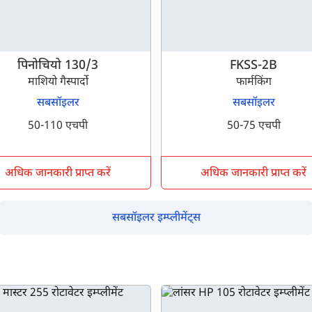
इसे पूरा करने में 30 सेकंड से भी कम समय लगेगा।
पिनोचियो 130/3
FKSS-2B
नहीं, धन्यवाद
हाँ, पूछताछ जारी रखें
माशियो गैस्पार्दो
फार्मकिंग
सबसॉइलर
सबसॉइलर
आपकी जानकारी हमारे पास सुरक्षित है।
50-110 एचपी
50-75 एचपी
अधिक जानकारी प्राप्त करें
अधिक जानकारी प्राप्त करें
सबसॉइलर इम्प्लीमेंट्स