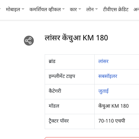
मोबाइल
कमर्शियल व्हीकल
कार
लोन
टीवीएस क्रेडिट
अन
लांसर केंचुआ KM 180
ब्रांड
लांसर
इम्प्लीमेंट टाइप
सबसॉइलर
कैटेगरी
जुताई
मॉडल
केंचुआ KM 180
ट्रैक्टर पॉवर
70-110 एचपी