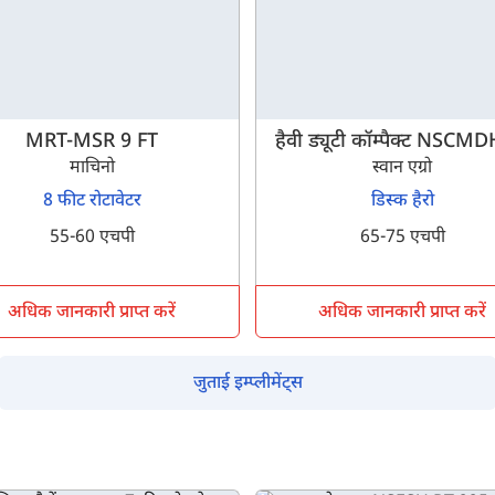
पिन कोड दर्ज करें
*
Also interested in Implement loans
By registering here, I agree to TVS Credit Services
Terms & Conditions
and
Privacy Policy.
I authorize TVS Credit Services to share my Personal Data wit
MRT-MSR 9 FT
हैवी ड्यूटी कॉम्पैक्ट NSCM
Third Parties for purposes outlined in Privacy Policy.
माचिनो
स्वान एग्रो
8 फीट रोटावेटर
डिस्क हैरो
सबमिट
55-60 एचपी
65-75 एचपी
अधिक जानकारी प्राप्त करें
अधिक जानकारी प्राप्त करें
जुताई इम्प्लीमेंट्स