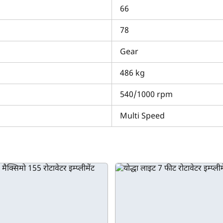
के अनुकूल है। इस रोटावेटर मॉडल का भरोसेमंद प्रदर्शन एवं स्टेबिलिटी इस की
66
 अधिक जानकारी के लिए अभी हमसे संपर्क करें।
78
चुनें?
Gear
्य विवरण एक ही स्थान पर प्रदान करता है। यह देखने के लिए कि क्या यह आपकी मि
र सकते हैं, जिसमें वर्किंग विड्थ भी शामिल है। इसके अलावा, आप निफा प्लैटि
486 kg
 सकते हैं। इतना ही नहीं, हम आकर्षक ब्याज दर पर
इम्प्लीमेंट लोन
भी देते हैं ताक
540/1000 rpm
Multi Speed
क्या आप बिना फॉर्म भरे जाना चाहते हैं?