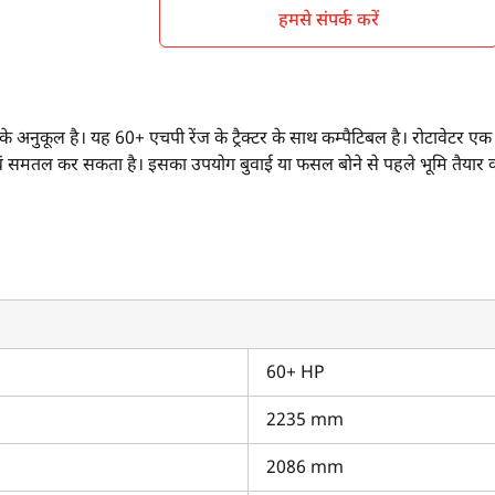
हमसे संपर्क करें
ुकूल है। यह 60+ एचपी रेंज के ट्रैक्टर के साथ कम्पैटिबल है। रोटावेटर एक लोकप्रि
ं समतल कर सकता है। इसका उपयोग बुवाई या फसल बोने से पहले भूमि तैयार कर
 का उचित प्रवेश सुनिश्चित करता है। यह एक बढ़िया सीड बेड तैयार करता है ताकि फसलो
्या हैं?
ar ड्राइव है।
60+ HP
।
2235 mm
 कम्पैटिबल है।
2086 mm
 कितनी है?