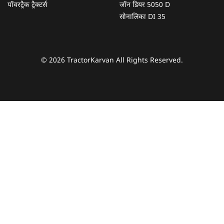
पॉवरट्रैक ट्रैक्टर्स
जॉन डियर 5050 D
सोनालिका DI 35
© 2026 TractorKarvan All Rights Reserved.
हम आपकी किस प्रकार सहायता कर सकते हैं?
पूछताछ के लिए
*
अपना पूरा नाम दर्ज करें
*
मोबाइल नंबर दर्ज करें
*
ओटीपी भेजें