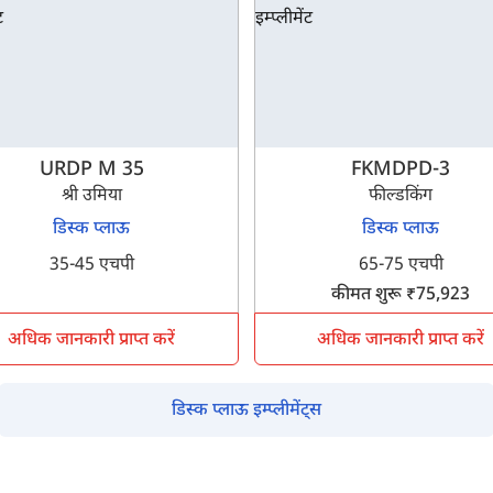
इसे पूरा करने में 30 सेकंड से भी कम समय लगेगा।
नहीं, धन्यवाद
हाँ, पूछताछ जारी रखें
URDP M 35
FKMDPD-3
श्री उमिया
फील्डकिंग
आपकी जानकारी हमारे पास सुरक्षित है।
डिस्क प्लाऊ
डिस्क प्लाऊ
35-45 एचपी
65-75 एचपी
कीमत शुरू ₹75,923
अधिक जानकारी प्राप्त करें
अधिक जानकारी प्राप्त करें
डिस्क प्लाऊ इम्प्लीमेंट्स