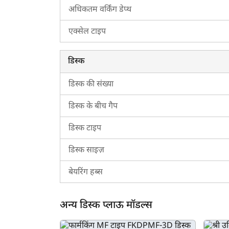
अधिकतम वर्किंग डेप्थ
स्वान एग्रो NSMDP-4 के लिए ट्रैक्टरकारवां को क्यों
एक्सेल टाइप
ट्रैक्टरकारवां एक प्रामाणिक प्लेटफ़ॉर्म है, जहाँ यूजर्स पॉ
जानकारी प्राप्त कर सकते हैं। इसके अलावा, यदि आप इस डिस
सुविधा के बारे में अधिक जानकारी के लिए अभी हमसे संपर्क
डिस्क
डिस्क की संख्या
डिस्क के बीच गैप
डिस्क टाइप
डिस्क साइज़
बेयरिंग हब्स
अन्य डिस्क प्लाऊ मॉडल्स