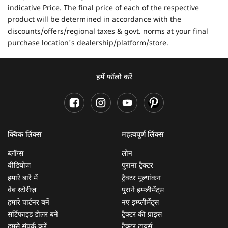
indicative Price. The final price of each of the respective
product will be determined in accordance with the
discounts/offers/regional taxes & govt. norms at your final
purchase location's dealership/platform/store.
हमें फॉलो करें
क्विक लिंक्स
महत्वपूर्ण लिंक्स
ब्लॉग्स
लोन
वीडियोज
पुराना ट्रैक्टर
हमारे बारे में
ट्रैक्टर मूल्यांकन
वेब स्टोरीज़
पुराने इम्प्लीमेंट्स
हमारे पार्टनर बनें
नए इम्प्लीमेंट्स
सर्टिफाइड डीलर बनें
ट्रैक्टर की प्राइस
हमसे संपर्क करें
ट्रैक्टर टायर्स