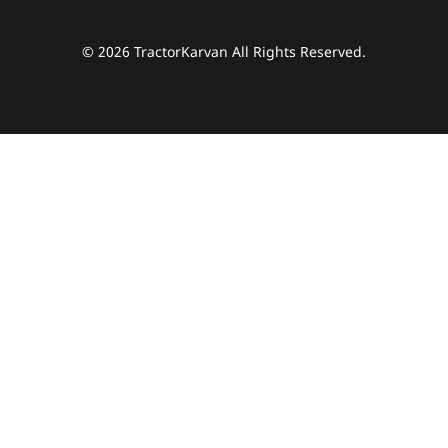
© 2026 TractorKarvan All Rights Reserved.
हम आपकी किस प्रकार सहायता कर सकते हैं?
पूछताछ के लिए
*
अपना पूरा नाम दर्ज करें
*
मोबाइल नंबर दर्ज करें
*
ओटीपी भेजें
ओटीपी दर्ज करें