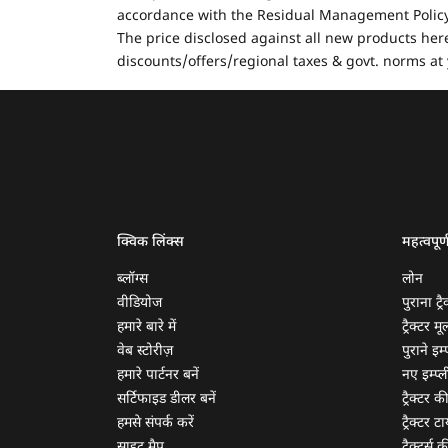
accordance with the Residual Management Policy 
The price disclosed against all new products here
discounts/offers/regional taxes & govt. norms at 
क्विक लिंक्स
महत्वपूर्
ब्लॉग्स
लोन
वीडियोज
पुराना ट्रै
हमारे बारे में
ट्रैक्टर म
वेब स्टोरीज़
पुराने इम्प
हमारे पार्टनर बनें
नए इम्प्ली
सर्टिफाइड डीलर बनें
ट्रैक्टर क
हमसे संपर्क करें
ट्रैक्टर टा
साइट मैप
ट्रैक्टर्स