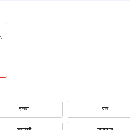
r,
इटावा
एटा