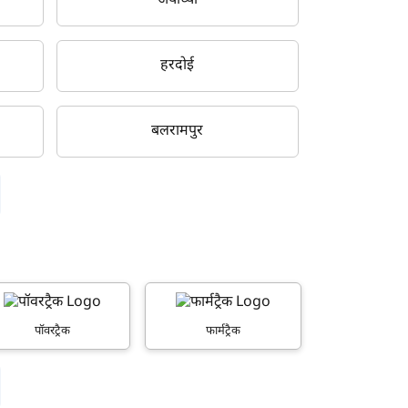
अयोध्या
हरदोई
बलरामपुर
पॉवरट्रैक
फार्मट्रैक