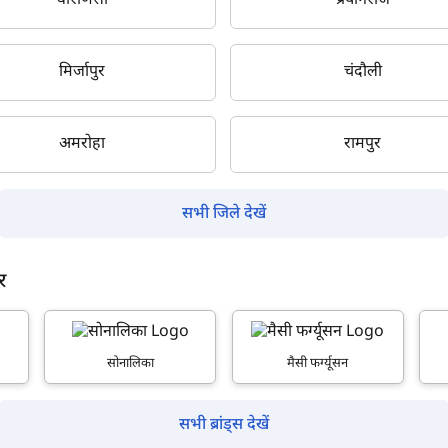
वाराणसी
प्रयागराज
मिर्जापुर
चंदौली
क्या आप बिना फॉर्म भरे जाना चाहते हैं?
अमरोहा
रामपुर
इसे पूरा करने में 30 सेकंड से भी कम समय लगेगा।
सभी जिले देखें
नहीं, धन्यवाद
हाँ, पूछताछ जारी रखें
र
आपकी जानकारी हमारे पास सुरक्षित है।
सोनालिका
मैसी फर्ग्यूसन
सभी ब्रांड्स देखें