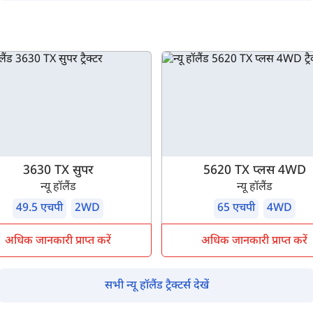
म आपकी किस प्रकार सहायता कर सकते हैं?
पूछताछ के लिए
*
अपना पूरा नाम दर्ज करें
*
मोबाइल नंबर दर्ज करें
*
ओटीपी भेजें
3630 TX सुपर
5620 TX प्लस 4WD
ओटीपी दर्ज करें
न्यू हॉलैंड
न्यू हॉलैंड
49.5 एचपी
2WD
65 एचपी
4WD
पिन कोड दर्ज करें
*
अधिक जानकारी प्राप्त करें
अधिक जानकारी प्राप्त करें
Also interested in other loans
सभी न्यू हॉलैंड ट्रैक्टर्स देखें
By registering here, I agree to TVS Credit Services
Terms & Conditions
and
Privacy Policy.
I authorize TVS Credit Services to share my Personal Data wit