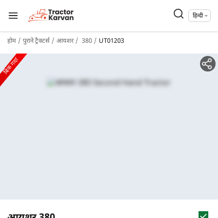
हिन्दी
होम
पुराने ट्रैक्टर्स
आयशर
380
UT01203
बिक गया