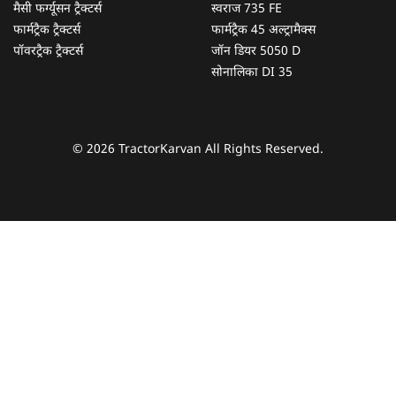
मैसी फर्ग्यूसन ट्रैक्टर्स
स्वराज 735 FE
फार्मट्रैक ट्रैक्टर्स
फार्मट्रैक 45 अल्ट्रामैक्स
पॉवरट्रैक ट्रैक्टर्स
जॉन डियर 5050 D
सोनालिका DI 35
© 2026 TractorKarvan All Rights Reserved.
हम आपकी किस प्रकार सहायता कर सकते हैं?
पूछताछ के लिए
*
अपना पूरा नाम दर्ज करें
*