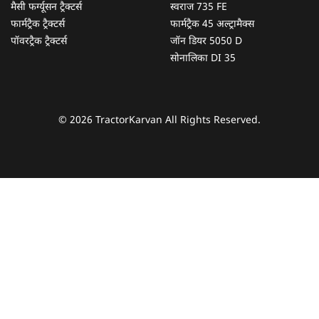
मैसी फर्ग्यूसन ट्रैक्टर्स
स्वराज 735 FE
फार्मट्रैक ट्रैक्टर्स
फार्मट्रैक 45 अल्ट्रामैक्स
पॉवरट्रैक ट्रैक्टर्स
जॉन डियर 5050 D
सोनालिका DI 35
© 2026 TractorKarvan All Rights Reserved.
हम आपकी किस प्रकार सहायता कर सकते हैं?
पूछताछ के लिए
*
अपना पूरा नाम दर्ज करें
*