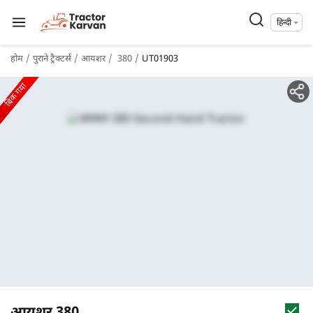
हिन्दी
होम
पुराने ट्रैक्टर्स
आयशर
380
UT01903
बिक गया