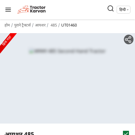
हिन्दी
होम
पुराने ट्रैक्टर्स
आयशर
485
UT01460
बिक गया