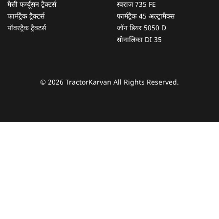
मैसी फर्ग्यूसन ट्रैक्टर्स
स्वराज 735 FE
फार्मट्रैक ट्रैक्टर्स
फार्मट्रैक 45 अल्ट्रामैक्स
पॉवरट्रैक ट्रैक्टर्स
जॉन डियर 5050 D
सोनालिका DI 35
© 2026 TractorKarvan All Rights Reserved.
हम आपकी किस प्रकार सहायता कर सकते हैं?
पूछताछ के लिए
*
अपना पूरा नाम दर्ज करें
*