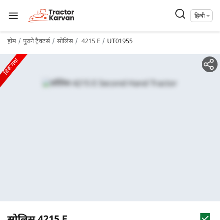
हिन्दी
होम
पुराने ट्रैक्टर्स
सोलिस
4215 E
UT01955
बिक गया