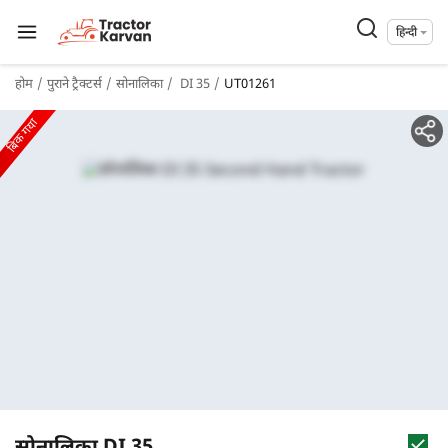
हिन्दी
होम
पुराने ट्रैक्टर्स
सोनालिका
DI 35
UT01261
बिक गया