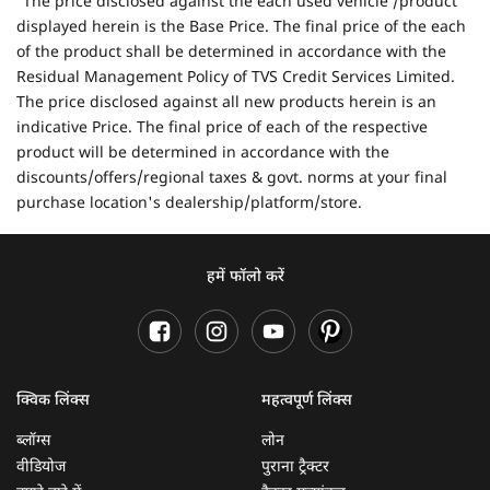
The price disclosed against the each used vehicle /product
displayed herein is the Base Price. The final price of the each
of the product shall be determined in accordance with the
Residual Management Policy of TVS Credit Services Limited.
The price disclosed against all new products herein is an
indicative Price. The final price of each of the respective
product will be determined in accordance with the
discounts/offers/regional taxes & govt. norms at your final
purchase location's dealership/platform/store.
हमें फॉलो करें
क्विक लिंक्स
महत्वपूर्ण लिंक्स
ब्लॉग्स
लोन
वीडियोज
पुराना ट्रैक्टर