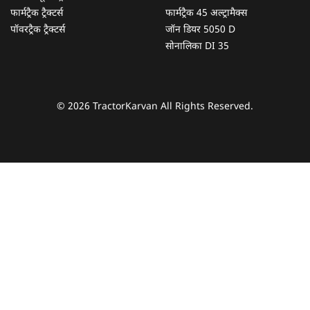
फार्मट्रैक ट्रैक्टर्स
फार्मट्रैक 45 अल्ट्रामैक्स
पॉवरट्रैक ट्रैक्टर्स
जॉन डियर 5050 D
सोनालिका DI 35
© 2026 TractorKarvan All Rights Reserved.
हम आपकी किस प्रकार सहायता कर सकते हैं?
पूछताछ के लिए
*
अपना पूरा नाम दर्ज करें
*
मोबाइल नंबर दर्ज करें
*
ओटीपी भेजें