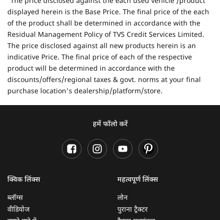
The price disclosed against the each used vehicle /product
displayed herein is the Base Price. The final price of the each
of the product shall be determined in accordance with the
Residual Management Policy of TVS Credit Services Limited.
The price disclosed against all new products herein is an
indicative Price. The final price of each of the respective
product will be determined in accordance with the
discounts/offers/regional taxes & govt. norms at your final
purchase location's dealership/platform/store.
हमें फॉलो करें
क्विक लिंक्स
महत्वपूर्ण लिंक्स
ब्लॉग्स
लोन
वीडियोज
पुराना ट्रैक्टर