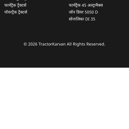
फार्मट्रैक ट्रैक्टर्स
फार्मट्रैक 45 अल्ट्रामैक्स
पॉवरट्रैक ट्रैक्टर्स
जॉन डियर 5050 D
सोनालिका DI 35
© 2026 TractorKarvan All Rights Reserved.
हम आपकी किस प्रकार सहायता कर सकते हैं?
पूछताछ के लिए
*
अपना पूरा नाम दर्ज करें
*
मोबाइल नंबर दर्ज करें
*
ओटीपी भेजें