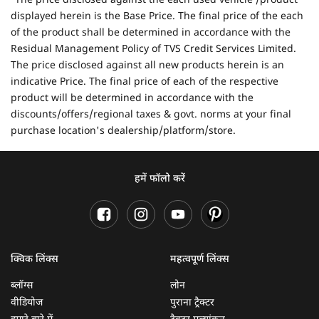
The price disclosed against the each used vehicle /product
displayed herein is the Base Price. The final price of the each
of the product shall be determined in accordance with the
Residual Management Policy of TVS Credit Services Limited.
The price disclosed against all new products herein is an
indicative Price. The final price of each of the respective
product will be determined in accordance with the
discounts/offers/regional taxes & govt. norms at your final
purchase location's dealership/platform/store.
हमें फॉलो करें
क्विक लिंक्स
महत्वपूर्ण लिंक्स
ब्लॉग्स
लोन
वीडियोज
पुराना ट्रैक्टर