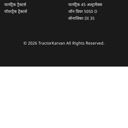
फार्मट्रैक ट्रैक्टर्स
फार्मट्रैक 45 अल्ट्रामैक्स
पॉवरट्रैक ट्रैक्टर्स
जॉन डियर 5050 D
सोनालिका DI 35
© 2026 TractorKarvan All Rights Reserved.
हम आपकी किस प्रकार सहायता कर सकते हैं?
पूछताछ के लिए
*
अपना पूरा नाम दर्ज करें
*
मोबाइल नंबर दर्ज करें
*
ओटीपी भेजें