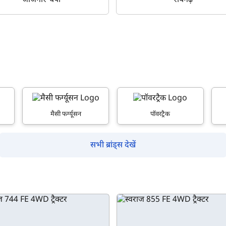
जांजगीर-चंपा
रायगढ़
क्या आप बिना फॉर्म भरे जाना चाहते हैं?
इसे पूरा करने में 30 सेकंड से भी कम समय लगेगा।
मैसी फर्ग्यूसन
पॉवरट्रैक
नहीं, धन्यवाद
हाँ, पूछताछ जारी रखें
सभी ब्रांड्स देखें
आपकी जानकारी हमारे पास सुरक्षित है।
म आपकी किस प्रकार सहायता कर सकते हैं?