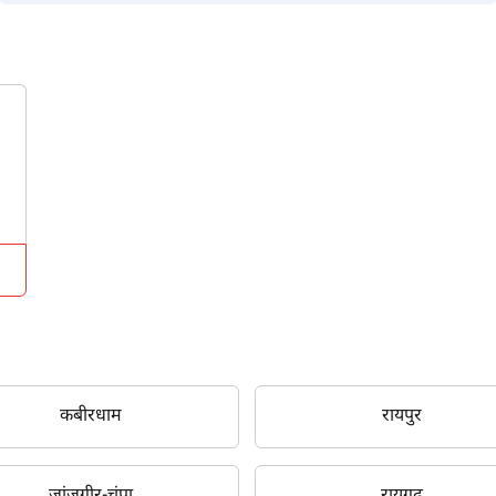
कबीरधाम
रायपुर