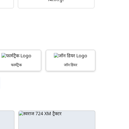
बिलासपुर
फार्मट्रैक
जॉन डियर