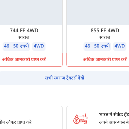
पूछताछ के लिए
*
अपना पूरा नाम दर्ज करें
*
744 FE 4WD
855 FE 4WD
स्वराज
स्वराज
मोबाइल नंबर दर्ज करें
*
ओटीपी भेजें
46 - 50 एचपी
4WD
46 - 50 एचपी
4WD
ओटीपी दर्ज करें
अधिक जानकारी प्राप्त करें
अधिक जानकारी प्राप्त करें
पिन कोड दर्ज करें
*
सभी स्वराज ट्रैक्टर्स देखें
Also interested in other loans
By registering here, I agree to TVS Credit Services
Terms & Conditions
and
Privacy Policy.
I authorize TVS Credit Services to share my Personal Data wit
Third Parties for purposes outlined in Privacy Policy.
भारत में सेकंड हैंड ट
न ऑफर प्राप्त करें
अपने आस-पास बेस्ट
सबमिट