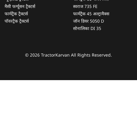
मैसी फर्ग्यूसन ट्रैक्टर्स
स्वराज 735 FE
फार्मट्रैक ट्रैक्टर्स
फार्मट्रैक 45 अल्ट्रामैक्स
पॉवरट्रैक ट्रैक्टर्स
जॉन डियर 5050 D
सोनालिका DI 35
© 2026 TractorKarvan All Rights Reserved.
हम आपकी किस प्रकार सहायता कर सकते हैं?
पूछताछ के लिए
*
अपना पूरा नाम दर्ज करें
*