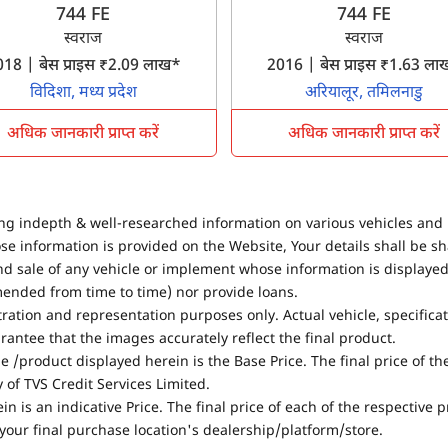
744 FE
744 FE
स्वराज
स्वराज
18 | बेस प्राइस ₹2.09 लाख*
2016 | बेस प्राइस ₹1.63 ल
विदिशा, मध्य प्रदेश
अरियालूर, तमिलनाडु
अधिक जानकारी प्राप्त करें
अधिक जानकारी प्राप्त करें
ing indepth & well-researched information on various vehicles and 
se information is provided on the Website, Your details shall be sh
nd sale of any vehicle or implement whose information is displayed
mended from time to time) nor provide loans.
stration and representation purposes only. Actual vehicle, specifica
antee that the images accurately reflect the final product.
e /product displayed herein is the Base Price. The final price of t
of TVS Credit Services Limited.
in is an indicative Price. The final price of each of the respective
your final purchase location's dealership/platform/store.