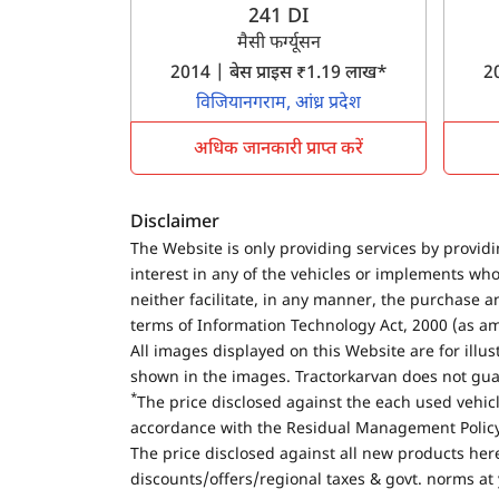
241 DI
मैसी फर्ग्यूसन
2014 | बेस प्राइस ₹1.19 लाख*
20
विजियानगराम, आंध्र प्रदेश
अधिक जानकारी प्राप्त करें
Disclaimer
The Website is only providing services by provid
interest in any of the vehicles or implements who
neither facilitate, in any manner, the purchase a
terms of Information Technology Act, 2000 (as a
All images displayed on this Website are for illu
shown in the images. Tractorkarvan does not guar
*
The price disclosed against the each used vehicl
accordance with the Residual Management Policy 
The price disclosed against all new products here
discounts/offers/regional taxes & govt. norms at 