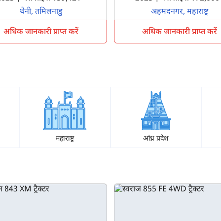
थेनी, तमिलनाडु
अहमदनगर, महाराष्ट्र
पूछताछ के लिए
*
अधिक जानकारी प्राप्त करें
अधिक जानकारी प्राप्त करें
अपना पूरा नाम दर्ज करें
*
मोबाइल नंबर दर्ज करें
*
ओटीपी भेजें
ओटीपी दर्ज करें
महाराष्ट्र
आंध्र प्रदेश
पिन कोड दर्ज करें
*
Also interested in other loans
By registering here, I agree to TVS Credit Services
Terms & Conditions
and
Privacy Policy.
I authorize TVS Credit Services to share my Personal Data wit
Third Parties for purposes outlined in Privacy Policy.