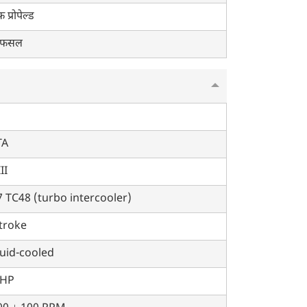
फ प्रोपेल्ड
ु फसल
TA
II
 TC48 (turbo intercooler)
troke
quid-cooled
 HP