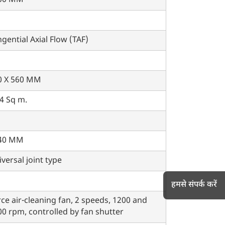
00 MM
gential Axial Flow (TAF)
0 X 560 MM
4 Sq m.
40 MM
versal joint type
हमसे संपर्क करें
ce air-cleaning fan, 2 speeds, 1200 and
0 rpm, controlled by fan shutter