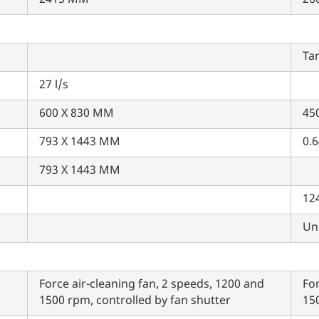
2415 MM
26
म आपकी किस प्रकार सहायता कर सकते हैं?
Tan
पूछताछ के लिए
*
27 l/s
अपना पूरा नाम दर्ज करें
600 X 830 MM
*
45
793 X 1443 MM
0.6
मोबाइल नंबर दर्ज करें
*
ओटीपी भेजें
793 X 1443 MM
12
ओटीपी दर्ज करें
Uni
पिन कोड दर्ज करें
*
Force air-cleaning fan, 2 speeds, 1200 and
For
Also interested in other loans
1500 rpm, controlled by fan shutter
150
By registering here, I agree to TVS Credit Services
Terms & Conditions
and