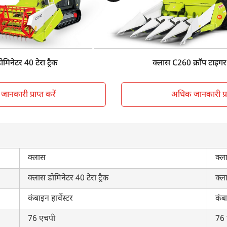
76 HP
76
Sunshade
Su
Track type
Tra
5000 KG, 600 KG (Front Attachment)
49
मिनेटर 40 टेरा ट्रैक
क्लास C260 क्रॉप टाइगर 
ानकारी प्राप्त करें
अधिक जानकारी प्राप
क्लास
क्ल
क्लास डोमिनेटर 40 टेरा ट्रैक
क्ल
कंबाइन हार्वेस्टर
कंबा
76 एचपी
76 