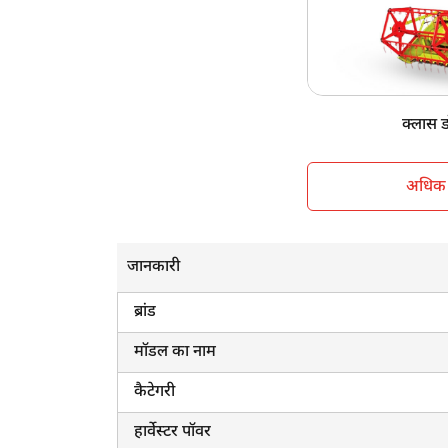
इंजन एचपी
केबिन सनशेड
व्हील स्ट्रक्चर
वजन
क्लास डो
अधिक ज
जानकारी
ब्रांड
मॉडल का नाम
कैटेगरी
हार्वेस्टर पॉवर