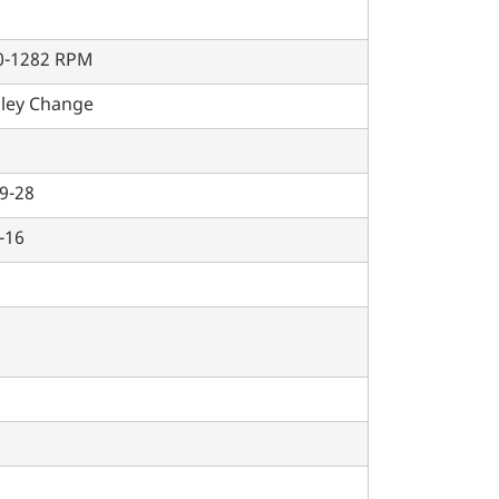
h
0-1282 RPM
lley Change
9-28
-16