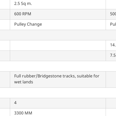
Privacy Policy.
I authorize TVS Credit Services to share my Personal Data wit
2.5 Sq m.
Third Parties for purposes outlined in Privacy Policy.
600 RPM
50
सबमिट
Pulley Change
Pu
14.
7.5
Full rubber/Bridgestone tracks, suitable for
wet lands
4
3300 MM