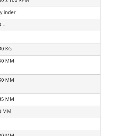
00 ± 100 RPM
ylinder
 L
00 KG
50 MM
50 MM
35 MM
0 MM