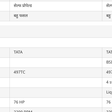
सेल्फ प्रोपेल्ड
सेल्
बहु फसल
बह
TATA
TA
BSI
497TC
497
4 s
Li
क्या आप बिना फॉर्म भरे जाना चाहते हैं?
76 HP
76
इसे पूरा करने में 30 सेकंड से भी कम समय लगेगा।