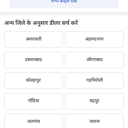
सभी ब्रांड्स देखें
अन्य जिले के अनुसार डीलर सर्च करें
अमरावती
अहमदनगर
उस्मानबाद
औरंगाबाद
कोल्हापुर
गडचिरोली
गोंदिया
चंद्रपुर
जलगांव
जलना