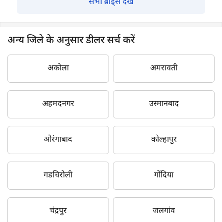
सभी ब्रांड्स देखें
अन्य जिले के अनुसार डीलर सर्च करें
अकोला
अमरावती
अहमदनगर
उस्मानबाद
औरंगाबाद
कोल्हापुर
गडचिरोली
गोंदिया
चंद्रपुर
जलगांव