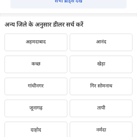
सभी ब्रांड्स देखें
अन्य जिले के अनुसार डीलर सर्च करें
अहमदाबाद
आनंद
कच्छ
खेड़ा
गांधीनगर
गिर सोमनाथ
जूनागढ़
तापी
दाहोद
नर्मदा