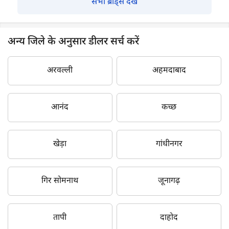
सभी ब्रांड्स देखें
अन्य जिले के अनुसार डीलर सर्च करें
अरवल्ली
अहमदाबाद
आनंद
कच्छ
खेड़ा
गांधीनगर
गिर सोमनाथ
जूनागढ़
तापी
दाहोद