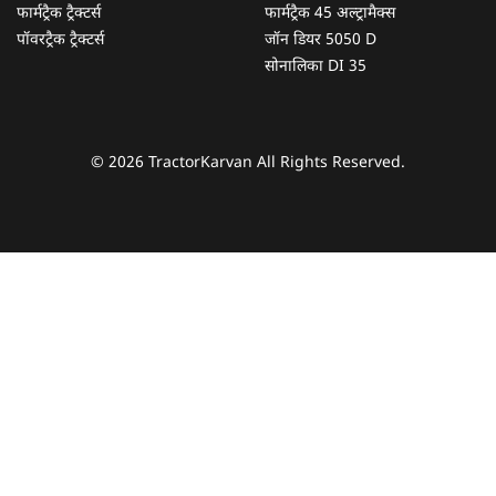
फार्मट्रैक ट्रैक्टर्स
फार्मट्रैक 45 अल्ट्रामैक्स
पॉवरट्रैक ट्रैक्टर्स
जॉन डियर 5050 D
सोनालिका DI 35
© 2026 TractorKarvan All Rights Reserved.
हम आपकी किस प्रकार सहायता कर सकते हैं?
पूछताछ के लिए
*
अपना पूरा नाम दर्ज करें
*
मोबाइल नंबर दर्ज करें
*
ओटीपी भेजें