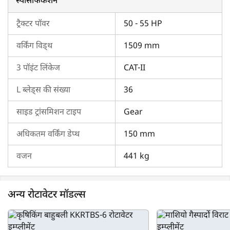
स्पेसिफिकेशन
फसल विकास एवं उच्च उपज सुनिश्चित होती है।
ट्रैक्टर पॉवर
50 - 55 HP
एग्रीकोस SCRT-5 के फीचर्स एवं स्पेसिफिकेशंस क्या हैं?
वर्किंग विड्थ
1509 mm
एग्रीकोस SCRT-5 एक 5 फीट रोटावेटर है।
एल ब्लेड की कुल संख्या 36 है।
3 पॉइंट लिंकेज
CAT-II
एग्रीकोस SCRT-5 में साइड ट्रांसमिशन प्रकार Gear ड्राइव है।
L ब्लेड्स की संख्या
36
इस रोटावेटर मॉडल का कुल वजन 441 किलोग्राम है।
यह
आयशर 557
,
स्वराज 855 FE
के साथ कम्पैटिबल है।
साइड ट्रांसमिशन टाइप
Gear
भारत में एग्रीकोस SCRT-5 की कीमत 2026 में कितनी है?
अधिकतम वर्किंग डेप्थ
150 mm
भारत में एग्रीकोस SCRT-5 की कीमत किसानों के बजट के अनुकूल है। इस
वजन
441 kg
रोटावेटर मॉडल का भरोसेमंद प्रदर्शन एवं स्टेबिलिटी इस कीमत को कई तरह
के किसानों के लिए किफायती बनाता है। अपने स्थान पर एग्रीकोस SCRT-5
की कीमत के बारे में अधिक जानकारी के लिए अभी हमसे संपर्क करें।
अन्य रोटावेटर मॉडल्स
एग्रीकोस SCRT-5 के लिए ट्रैक्टरकारवां को क्यों चुनें?
ट्रैक्टरकारवां एग्रीकोस SCRT-5 के बारे में सभी मुख्य विवरण एक ही स्थान