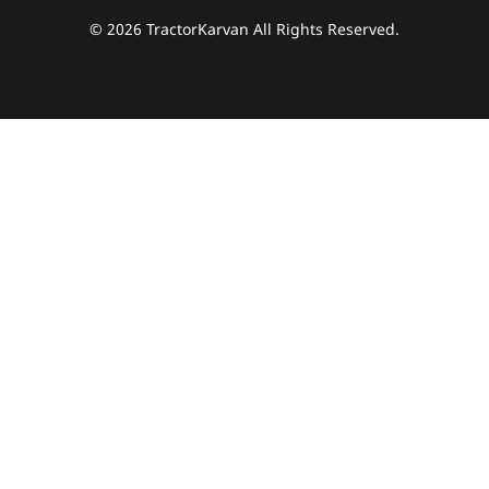
© 2026 TractorKarvan All Rights Reserved.
हम आपकी किस प्रकार सहायता कर सकते हैं?
पूछताछ के लिए
*
अपना पूरा नाम दर्ज करें
*
मोबाइल नंबर दर्ज करें
*
ओटीपी भेजें
ओटीपी दर्ज करें
पिन कोड दर्ज करें
*