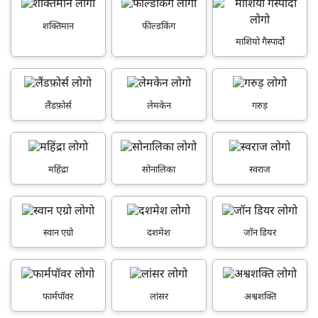
शक्तिमान
फील्डकिंग
माशियो गैस्पार्दो
लैंडफ़ोर्स
लेमकेन
गरुड़
महिंद्रा
सोनालिका
स्वराज
स्वान एग्रो
दशमेश
जॉन डियर
फार्मपॉवर
लांसर
अश्वशक्ति