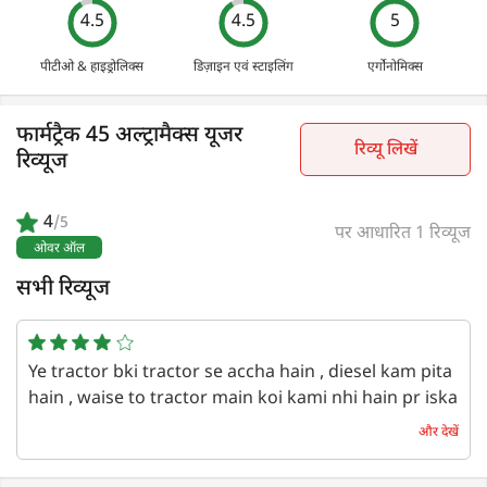
4.5
4.5
5
पीटीओ & हाइड्रोलिक्स
डिज़ाइन एवं स्टाइलिंग
एर्गोनोमिक्स
फार्मट्रैक 45 अल्ट्रामैक्स यूजर
रिव्यू लिखें
रिव्यूज
4
/5
पर आधारित 1 रिव्यूज
ओवर ऑल
सभी रिव्यूज
Ye tractor bki tractor se accha hain , diesel kam pita
hain , waise to tractor main koi kami nhi hain pr iska
accelerator nichese dabane wala karna chaiye tha
और देखें
to badiya lagata bki price bhi thik hain mujhe iska
look bhi accha lagata hain