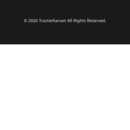
© 2026 TractorKarvan All Rights Reserved.
हम आपकी किस प्रकार सहायता कर सकते हैं?
पूछताछ के लिए
*
अपना पूरा नाम दर्ज करें
*
मोबाइल नंबर दर्ज करें
*
ओटीपी भेजें
ओटीपी दर्ज करें