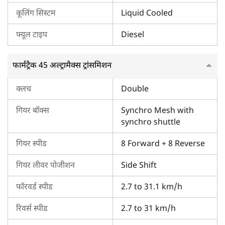
लीवर के साथ 8 फॉरवर्ड + 8 रिवर्स गियर दिए गए हैं। इस ट्रैक्टर की
कूलिंग सिस्टम
Liquid Cooled
अधिकतम फॉरवर्ड स्पीड 31.1 किमी/घंटा होती है।
फ्यूल टाइप
Diesel
फार्मट्रैक 45 अल्ट्रामैक्स का ब्रेक एवं स्टीयरिंग
इस ट्रैक्टर में तेल में डूबे मल्टी-डिस्क ब्रेक एवं संतुलित पॉवर स्टीयरिंग होता
फार्मट्रैक 45 अल्ट्रामैक्स ट्रांसमिशन
है।
क्लच
Double
फार्मट्रैक 45 अल्ट्रामैक्स का पीटीओ एवं हाइड्रॉलिक्स
गियर बॉक्स
Synchro Mesh with
यह
फार्मट्रैक अल्ट्रामैक्स सीरीज़
ट्रैक्टर डुअल-स्पीड पीटीओ के साथ आता
synchro shuttle
है, जिसमें 540 @ 1728 ईआरपीएम / 540 इकोनॉमी @ 1251
ईआरपीएम शामिल है। इस फार्मट्रैक ट्रैक्टर की वजन उठाने की क्षमता
गियर स्पीड
8 Forward + 8 Reverse
1600 किलोग्राम होती है। इसमें एडीडीसी हाइड्रॉलिक्स और डुअल रिमोट/
गियर लीवर पोजीशन
Side Shift
ऑक्सिलरी वाल्व भी होता है।
फॉरवर्ड स्पीड
2.7 to 31.1 km/h
फार्मट्रैक 45 अल्ट्रामैक्स के टायर का आकार
इस ट्रैक्टर में दिए गए आगे एवं पीछे के टायर का आकर क्रमशः 8 x 18 /
रिवर्स स्पीड
2.7 to 31 km/h
9.5 x 18 और 13.6 x 28 / 14.9 x 28 होता हैं।