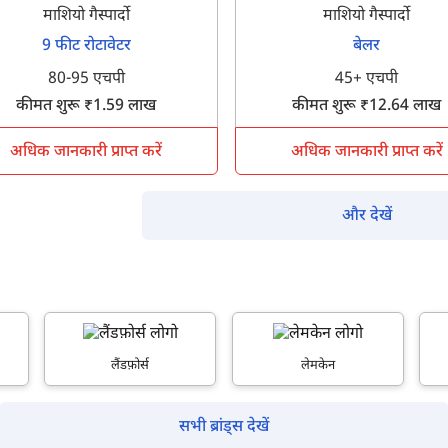
माशियो गैस्पार्दो
माशियो गैस्पार्दो
इसे पूरा करने में 30 सेकंड से भी कम समय लगेगा।
9 फीट रोटावेटर
बेलर
80-95 एचपी
45+ एचपी
कीमत शुरू ₹1.59 लाख
कीमत शुरू ₹12.64 लाख
नहीं, धन्यवाद
हाँ, पूछताछ जारी रखें
अधिक जानकारी प्राप्त करें
अधिक जानकारी प्राप्त करें
आपकी जानकारी हमारे पास सुरक्षित है।
और देखें
लैंडफ़ोर्स
लेमकेन
सभी ब्रांड्स देखें