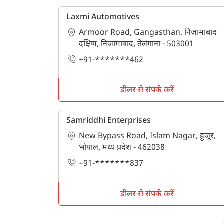
बेल स्पीयर
Laxmi Automotives
बॉक्स ब्लेड
Armoor Road, Gangasthan, निज़ामाबाद
दक्षिण, निजामाबाद, तेलंगाना - 503001
लैंडस्केप रेक
+91-*******462
रोटो सीड ड्रिल
चेक बेसिन फॉर्मर
डीलर से संपर्क करें
कटर मिक्सर फीडर
Samriddhi Enterprises
डिस्क सीड ड्रिल
New Bypass Road, Islam Nagar, हुजूर,
ग्रूमिंग मोवर
भोपाल, मध्य प्रदेश - 462038
+91-*******837
मल्टी क्रॉप रो प्लांटर
श्रेडर
डीलर से संपर्क करें
पॉवर टिलर
पॉवर वीडर