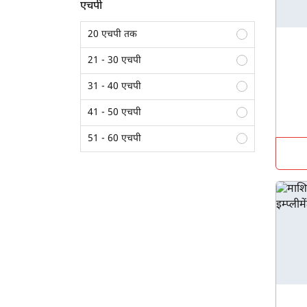
बेलर
एचपी
सीड ड्रिल
20 एचपी तक
थ्रेशर
21 - 30 एचपी
स्ट्रॉ रीपर
31 - 40 एचपी
सुपर सीडर
41 - 50 एचपी
पोटैटो प्लांटर
51 - 60 एचपी
लेजर लैंड लेवलर
61 - 70 एचपी
राइस ट्रांसप्लांटर
70 एचपी से अधिक
मल्चर
फ्रंट एंड लोडर
डिस्क हैरो
एमबी प्लाऊ