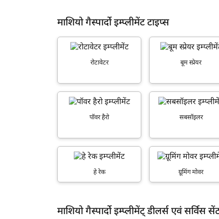
सबसॉइलर
माशियो गैस्पार्दो इम्प्लीमेंट टाइप्स
मिस्ट ब्लोअर
फ्लेल मोवर
रोटावेटर
बूम स्प्रेयर
न्यूमेटिक प्रिसीजन प्लांटर
ह
रोटरी स्लेशर
पडलर
पॉवर हैरो
सबसॉइलर
फर्टिलाइजर ब्रॉडकास्टर
हे रेक
ग्रेडर ब्लेड
हे रेक
ग्रूमिंग मोवर
सेल्फ प्रोपेल्ड बूम स्प्रेयर
फोरेज मोवर
माशियो गैस्पार्दो इम्प्लीमेंट् डीलर्स एवं सर्विस सेंट
टेरेसर ब्लेड