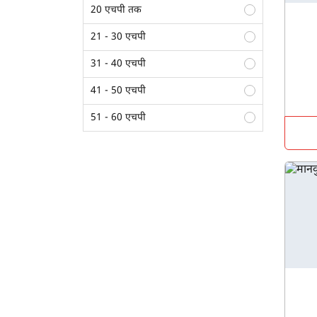
सीड ड्रिल
20 एचपी तक
थ्रेशर
21 - 30 एचपी
स्ट्रॉ रीपर
31 - 40 एचपी
सुपर सीडर
41 - 50 एचपी
पोटैटो प्लांटर
51 - 60 एचपी
लेजर लैंड लेवलर
61 - 70 एचपी
राइस ट्रांसप्लांटर
70 एचपी से अधिक
मल्चर
फ्रंट एंड लोडर
डिस्क हैरो
एमबी प्लाऊ
हाइड्रोलिक रिवर्सिबल एमबी प्लाऊ