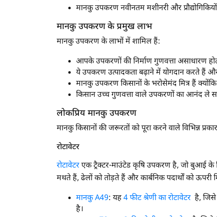
मानकु उपकरण नवीनतम मशीनरी और प्रौद्योगिकियों 
बॉक्स ब्लेड
मानकु उपकरण के प्रमुख लाभ
लैंडस्केप रेक
मानकु उपकरण के लाभों में शामिल हैं:
रोटो सीड ड्रिल
आपके उपकरणों की निर्माण गुणवत्ता असाधारण होती ह
चेक बेसिन फॉर्मर
ये उपकरण उत्पादकता बढ़ाने में योगदान करते हैं औ
मानकु उपकरण किसानों के भरोसेमंद मित्र हैं क्योंकि 
कटर मिक्सर फीडर
किसान उच्च गुणवत्ता वाले उपकरणों का आनंद ले सकते 
डिस्क सीड ड्रिल
लोकप्रिय मानकु उपकरण
ग्रूमिंग मोवर
मानकु किसानों की जरूरतों को पूरा करने वाले विभिन्न प्रकार
मल्टी क्रॉप रो प्लांटर
रोटावेटर
श्रेडर
रोटावेटर
एक ट्रैक्टर-माउंटेड कृषि उपकरण है, जो बुआई के लिए
मथते हैं, ढेलों को तोड़ते हैं और कार्बनिक पदार्थों को ऊपरी मिट्
पॉवर टिलर
पॉवर वीडर
मानकु A49
: यह
4 फीट श्रेणी का रोटावेटर
है, जिसे 
है।