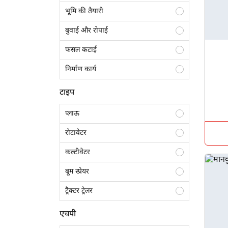
भूमि की तैयारी
बुवाई और रोपाई
फसल कटाई
निर्माण कार्य
ढुलाई
टाइप
फसल सुरक्षा
प्लाऊ
फसल अवशेष प्रबंधन
रोटावेटर
लैंडस्केपिंग
कल्टीवेटर
जुताई
बूम स्प्रेयर
ट्रैक्टर ट्रेलर
बेलर
एचपी