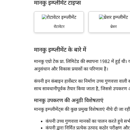
मानकु इम्प्लीमेंट टाइप्स
मिस्ट ब्लोअर
फ्लेल मोवर
ह
रोटावेटर
थ्रेशर
न्यूमेटिक प्रिसीजन प्लांटर
रोटरी स्लेशर
मानकु इम्प्लीमेंट के बारे में
पडलर
फर्टिलाइजर ब्रॉडकास्टर
मानकु एग्रो टेक प्रा. लिमिटेड की स्थापना 1982 में हुई थी। यह 
अनुसंधान और विकास प्रयासों का परिणाम है।
हे रेक
कंपनी इन कंबाइन हार्वेस्टर का निर्माण उच्च गुणवत्ता वाल
ग्रेडर ब्लेड
साथ सावधानीपूर्वक तैयार किया जाता है, जिससे उपकरण असा
सेल्फ प्रोपेल्ड बूम स्प्रेयर
मानकु उपकरण की अनूठी विशेषताएं
फोरेज मोवर
मानकु इम्प्लीमेंट्स की कुछ प्रमुख विशेषताएं नीचे दी जा रही
टेरेसर ब्लेड
कंपनी उच्च गुणवत्ता मानकों का पालन करते हुये स
बेल स्पीयर
कंपनी द्वारा निर्मित प्रत्येक उत्पाद कठोर परीक्षण औ